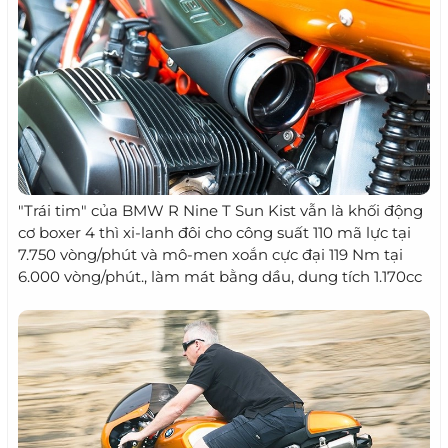
"Trái tim" của BMW R Nine T Sun Kist vẫn là khối động
cơ boxer 4 thì xi-lanh đôi cho công suất 110 mã lực tại
7.750 vòng/phút và mô-men xoắn cực đại 119 Nm tại
6.000 vòng/phút., làm mát bằng dầu, dung tích 1.170cc