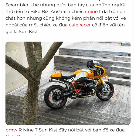
Scrambler...thế nhưng dưới bàn tay của những người
thợ đến từ Bike Biz, Australia chiếc
r nine t
đã trở nên
chất hơn những cũng không kém phần nổi bật với vẻ
ngoài của một chiếc xe đua
cafe racer
cổ điển với tên
gọi là Sun Kist.
bmw
R Nine T Sun Kist đầy nổi bật với bản độ xe đua