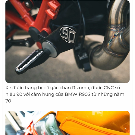
Xe được trang bị bộ gác chân Rizoma, được CNC số
hiệu 90 với cảm hứng của BMW R90S từ những năm
70