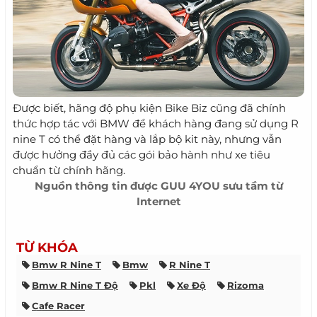
Được biết, hãng độ phụ kiện Bike Biz cũng đã chính
thức hợp tác với BMW để khách hàng đang sử dụng R
nine T có thể đặt hàng và lắp bộ kit này, nhưng vẫn
được hưởng đầy đủ các gói bảo hành như xe tiêu
chuẩn từ chính hãng.​
Nguồn thông tin được
GUU 4YOU
sưu tầm từ
Internet
TỪ KHÓA
Bmw R Nine T
Bmw
R Nine T
Bmw R Nine T Độ
Pkl
Xe Độ
Rizoma
Cafe Racer