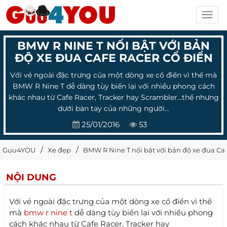
Toggl
navig
BMW R NINE T NỔI BẬT VỚI BẢN
ĐỘ XE ĐUA CAFE RACER CỔ ĐIỂN
Với vẻ ngoài đặc trưng của một dòng xe cổ điển vì thế mà
BMW R Nine T dễ dàng tùy biến lại với nhiều phong cách
khác nhau từ Cafe Racer, Tracker hay Scrambler...thế nhưng
dưới bàn tay của những người...
25/01/2016
53
Guu4YOU
Xe đẹp
BMW R Nine T nổi bật với bản độ xe đua Caf
NỘI DUNG
Với vẻ ngoài đặc trưng của một dòng xe cổ điển vì thế
mà
bmw r nine t
dễ dàng tùy biến lại với nhiều phong
cách khác nhau từ Cafe Racer, Tracker hay