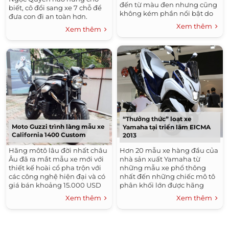
đến từ màu đen nhưng cũng
biết, cô đổi sang xe 7 chỗ để
không kém phần nổi bật do
đưa con đi an toàn hơn.
những tem được thiết kế trên
Xem thêm
Xem thêm
xe.
“Thưởng thức” loạt xe
Moto Guzzi trình làng mẫu xe
Yamaha tại triển lãm EICMA
California 1400 Custom
2013
Hãng môtô lâu đời nhất châu
Hơn 20 mẫu xe hàng đầu của
Âu đã ra mắt mẫu xe mới với
nhà sản xuất Yamaha từ
thiết kế hoài cổ pha trộn với
những mẫu xe phổ thông
các công nghệ hiện đại và có
nhất đến những chiếc mô tô
giá bán khoảng 15.000 USD
phân khối lớn được hãng
tại Mỹ. Moto Guzzi, với lịch sử
đem tới triển lãm...
Xem thêm
Xem thêm
ra đời từ...