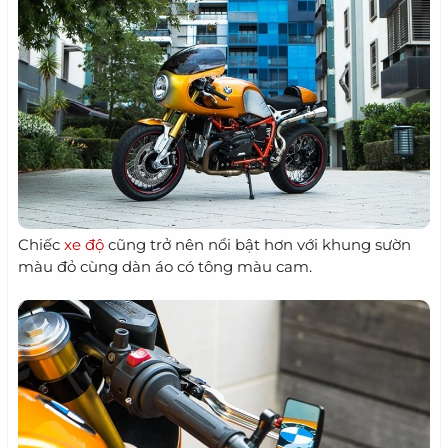
Chiếc
xe độ
cũng trở nên nổi bật hơn với khung sườn
màu đỏ cùng dàn áo có tông màu cam.