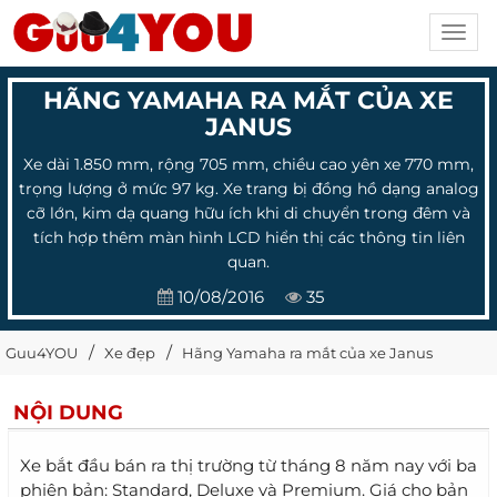
Toggl
navig
HÃNG YAMAHA RA MẮT CỦA XE
JANUS
Xe dài 1.850 mm, rộng 705 mm, chiều cao yên xe 770 mm,
trọng lượng ở mức 97 kg. Xe trang bị đồng hồ dạng analog
cỡ lớn, kim dạ quang hữu ích khi di chuyển trong đêm và
tích hợp thêm màn hình LCD hiển thị các thông tin liên
quan.
10/08/2016
35
Guu4YOU
Xe đẹp
Hãng Yamaha ra mắt của xe Janus
NỘI DUNG
Xe bắt đầu bán ra thị trường từ tháng 8 năm nay với ba
phiên bản: Standard, Deluxe và Premium. Giá cho bản