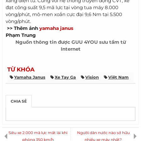
xăng điện tử. Cùng với hệ thống truyền động CVT, xe
đạt công suất 9,5 mã lực tại vòng tua máy 8.000
vòng/phút, mô-men xoắn cực đại 9,6 Nm tại 5.500
vòng/phút.
>> Thêm ảnh
yamaha janus
Phạm Trung
Nguồn thông tin được
GUU 4YOU
sưu tầm từ
Internet
TỪ KHÓA
Yamaha Janus
Xe Tay Ga
Vision
Việt Nam
CHIA SẺ
Siêu xe 2.000 mã lực mất lái khi
Người dân nước nào sở hữu
phóng 350 km/h
nhiều xe máy nhất?