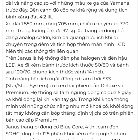
dài và nâng cao so với những mẫu xe ga của Yamaha
trước đây. Bên cạnh đó cốp xe khá rộng và dung tích
bình xăng đạt 4,2 lít.
Xe dài 1.850 mm, rộng 705 mm, chiều cao yên xe 770
mm, trọng lượng ở mức 97 kg. Xe trang bị đồng hồ
dạng analog cỡ lớn, kim dạ quang hữu ích khi di
chuyển trong đêm và tích hợp thêm màn hình LCD
hiển thị các thông tin liên quan.
Trên Janus là hệ thống đèn pha halogen và đèn hậu
LED. Xe đi kèm bánh trước kích thước 80/80 và bánh
sau 100/70, chung kích thước vành 14 inch.
Tính năng tiện ích ngắt động cơ tạm thời SSS
(Star/Stop System) có trên hai phiên bản Deluxe và
Premium. Hệ thống sẽ tạm ngừng động cơ quá 5 giây
và khởi động lại khi vặn tay ga. Trong khi khoá thông
minh với những chức năng như mở khoá cổ, khởi động,
tắt máy không cần bóp thắng, định vị chỉ có trên phiên
bản cao cấp Premium.
Janus trang bị động cơ Blue Core, 4 thì, cam đơn
SOHC, dug tích 125 phân khối kèm công nghệ phun