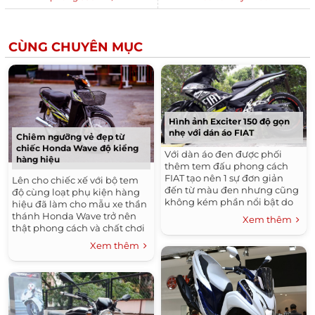
CÙNG CHUYÊN MỤC
Hình ảnh Exciter 150 độ gọn
nhẹ với dán áo FIAT
Chiêm ngưỡng vẻ đẹp từ
chiếc Honda Wave độ kiểng
Với dàn áo đen được phối
hàng hiệu
thêm tem đấu phong cách
FIAT tạo nên 1 sự đơn giản
Lên cho chiếc xế với bộ tem
đến từ màu đen nhưng cũng
độ cùng loạt phụ kiện hàng
không kém phần nổi bật do
hiệu đã làm cho mẫu xe thần
những tem được thiết kế trên
thánh Honda Wave trở nên
Xem thêm
xe.
thật phong cách và chất chơi
hơn nhiều. Cùng chiêm
Xem thêm
ngưỡng chiếc Wave độ cực
chất này...