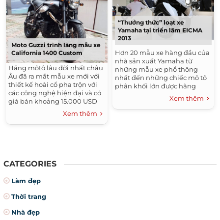
“Thưởng thức” loạt xe
Yamaha tại triển lãm EICMA
2013
Moto Guzzi trình làng mẫu xe
Hơn 20 mẫu xe hàng đầu của
California 1400 Custom
nhà sản xuất Yamaha từ
Hãng môtô lâu đời nhất châu
những mẫu xe phổ thông
Âu đã ra mắt mẫu xe mới với
nhất đến những chiếc mô tô
thiết kế hoài cổ pha trộn với
phân khối lớn được hãng
các công nghệ hiện đại và có
đem tới triển lãm...
Xem thêm
giá bán khoảng 15.000 USD
tại Mỹ. Moto Guzzi, với lịch sử
Xem thêm
ra đời từ...
CATEGORIES
Làm đẹp
Thời trang
Nhà đẹp