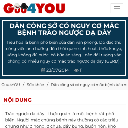
Toggl
navig
DÂN CÔNG SỞ CÓ NGUY CƠ MẮC
BỆNH TRÀO NGƯỢC DẠ DÀY
Tiêu hóa là bệnh phổ biến của dân văn phòng. Do đặc thù
công việc ảnh hưởng đến thói quen sinh hoạt: thức khuya,
uống không đủ nước, bỏ bữa ăn sáng… nên đối tượng văn
phòng có nhiều nguy cơ mắc trào ngược dạ dày (GERD).
23/07/2014
11
Guu4YOU
Sức khỏe
Dân công sở có nguy cơ mắc bệnh trào n
NỘI DUNG
Trào ngược dạ dày - thực quản là một bệnh rất phổ
biến. Người mắc chứng bệnh này thường có các triệu
chứng như ợ nóng, ợ chua, đầy bụng, buồn nôn, khó