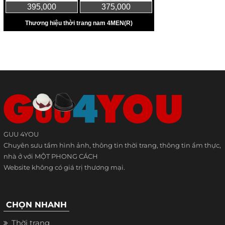
GUU 4YOU
Chuyên sưu tầm hình ảnh, thông tin thời trang, thông tin ẩm thực,
nhà ở với MỘT PHONG CÁCH
Website không có giá trị thương mại.
CHỌN NHANH
Thời trang