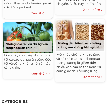
động, theo một chuyên gia về
chuyển. Điều này khiến dân
não bộ người Anh.
công sở thường mệt mỏi,
Xem thêm
thiếu sức đề kháng và gia
Xem thêm
tăng nguy cơ bị táo bón, từ đó
dễ mắc bệnh trĩ hơn.
Những dấu hiệu bạn bị loãng
Những loại rau củ chỉ hợp ăn
xương mà không hề hay biết
sống hoặc ăn chín ?
Một triệu chứng khá rõ ràng
Điều này cho thấy không phải
và có thể quan sát được của
tất cả các loại rau ăn sống đều
loãng xương là giảm dần
tốt và cũng không nên ăn tất
chiều cao của cơ thể kèm với
cả là chín.
cảm giác đau ở vùng lưng
Xem thêm
(cột sống ngực) và thắt lưng.
Xem thêm
Khi nặng hơn sẽ thấy gù lưng
và dáng đi khòm.
CATEGORIES