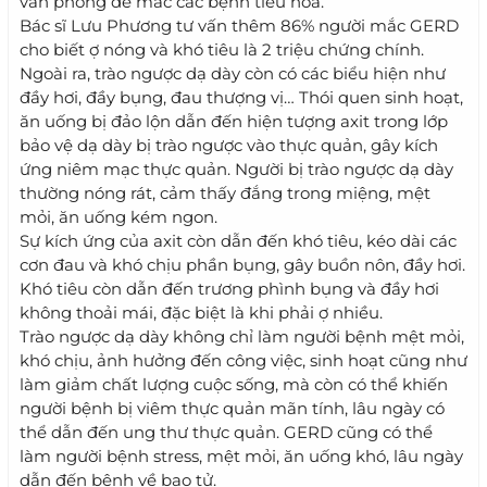
văn phòng dễ mắc các bệnh tiêu hoá.
Bác sĩ Lưu Phương tư vấn thêm 86% người mắc GERD
cho biết ợ nóng và khó tiêu là 2 triệu chứng chính.
Ngoài ra, trào ngược dạ dày còn có các biểu hiện như
đầy hơi, đầy bụng, đau thượng vị… Thói quen sinh hoạt,
ăn uống bị đảo lộn dẫn đến hiện tượng axit trong lớp
bảo vệ dạ dày bị trào ngược vào thực quản, gây kích
ứng niêm mạc thực quản. Người bị trào ngược dạ dày
thường nóng rát, cảm thấy đắng trong miệng, mệt
mỏi, ăn uống kém ngon.
Sự kích ứng của axit còn dẫn đến khó tiêu, kéo dài các
cơn đau và khó chịu phần bụng, gây buồn nôn, đầy hơi.
Khó tiêu còn dẫn đến trương phình bụng và đầy hơi
không thoải mái, đặc biệt là khi phải ợ nhiều.
Trào ngược dạ dày không chỉ làm người bệnh mệt mỏi,
khó chịu, ảnh hưởng đến công việc, sinh hoạt cũng như
làm giảm chất lượng cuộc sống, mà còn có thể khiến
người bệnh bị viêm thực quản mãn tính, lâu ngày có
thể dẫn đến ung thư thực quản. GERD cũng có thể
làm người bệnh stress, mệt mỏi, ăn uống khó, lâu ngày
dẫn đến bệnh về bao tử.