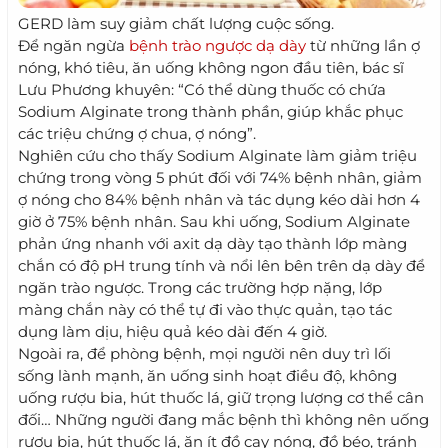
GERD làm suy giảm chất lượng cuộc sống.
Để ngăn ngừa
bệnh trào ngược dạ dày
từ những lần ợ
nóng, khó tiêu, ăn uống không ngon đầu tiên, bác sĩ
Lưu Phương khuyên: “Có thể dùng thuốc có chứa
Sodium Alginate trong thành phần, giúp khắc phục
các triệu chứng ợ chua, ợ nóng”.
Nghiên cứu cho thấy Sodium Alginate làm giảm triệu
chứng trong vòng 5 phút đối với 74% bệnh nhân, giảm
ợ nóng cho 84% bệnh nhân và tác dụng kéo dài hơn 4
giờ ở 75% bệnh nhân. Sau khi uống, Sodium Alginate
phản ứng nhanh với axit dạ dày tạo thành lớp màng
chắn có độ pH trung tính và nổi lên bên trên dạ dày để
ngăn trào ngược. Trong các trường hợp nặng, lớp
màng chắn này có thể tự đi vào thực quản, tạo tác
dụng làm dịu, hiệu quả kéo dài đến 4 giờ.
Ngoài ra, để phòng bệnh, mọi người nên duy trì lối
sống lành mạnh, ăn uống sinh hoạt điều độ, không
uống rượu bia, hút thuốc lá, giữ trọng lượng cơ thể cân
đối… Những người đang mắc bệnh thì không nên uống
rượu bia, hút thuốc lá, ăn ít đồ cay nóng, đồ béo, tránh