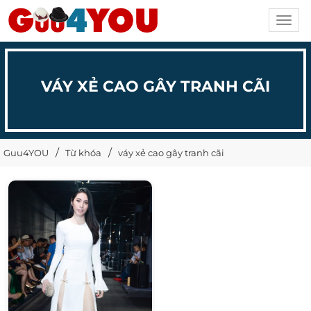
Toggl
navig
VÁY XẺ CAO GÂY TRANH CÃI
Guu4YOU
Từ khóa
váy xẻ cao gây tranh cãi