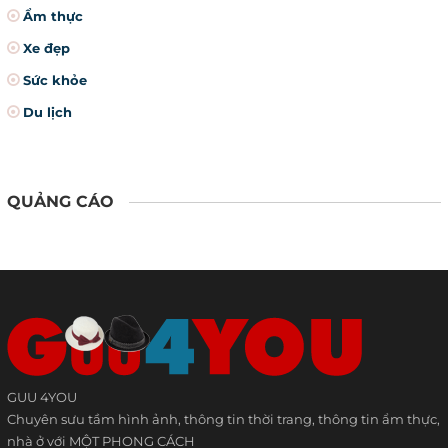
Ẩm thực
Xe đẹp
Sức khỏe
Du lịch
QUẢNG CÁO
GUU 4YOU
Chuyên sưu tầm hình ảnh, thông tin thời trang, thông tin ẩm thực,
nhà ở với MỘT PHONG CÁCH