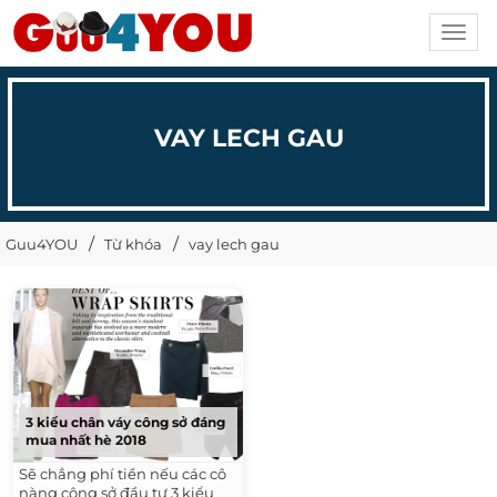
Toggl
navig
VAY LECH GAU
Guu4YOU
Từ khóa
vay lech gau
3 kiểu chân váy công sở đáng
mua nhất hè 2018
Sẽ chẳng phí tiền nếu các cô
nàng công sở đầu tư 3 kiểu