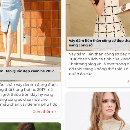
Váy đầm liền thân công sở đẹp tha
nàng công sở
Váy đầm liền thân công sở đẹp 
2016 thanh lịch cá tính của Yish
Thoitrangblog.vn là một trong
đồ thời trang không thể thiếu đ
im Hàn Quốc đẹp xuân hè 2017
quần áo của...
X
ẫu chân váy denim đang được
ng thời trang hot hè 2017 mà
giới thiệu trên đây hy vọng
nàng công sở chọn lựa cho
mẫu chân váy denim phù hợp
x đồ thêm đậm cá tính , trẻ
Xem thêm
g động.Nhanh tay tô thêm
tủ đồ của mình đi nào các