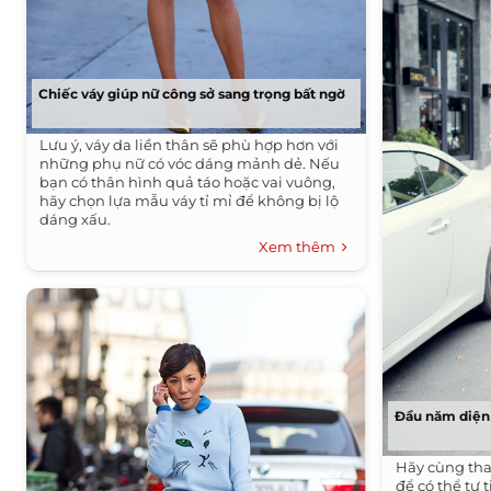
Chiếc váy giúp nữ công sở sang trọng bất ngờ
Lưu ý, váy da liền thân sẽ phù hợp hơn với
những phụ nữ có vóc dáng mảnh dẻ. Nếu
bạn có thân hình quả táo hoặc vai vuông,
hãy chọn lựa mẫu váy tỉ mỉ để không bị lộ
dáng xấu.
Xem thêm
Đầu năm diện 
Hãy cùng tha
để có thể tự 