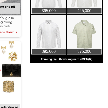
ọng cho nữ
n, giờ là
ang trọng
ió mới.
em thêm
 nơi công sở