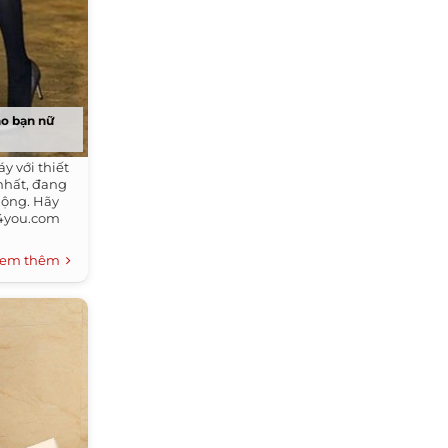
ho bạn nữ
y với thiết
nhất, đang
huộng. Hãy
u4you.com
em thêm