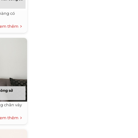
nàng có
em thêm
công sở
ng chân váy
em thêm