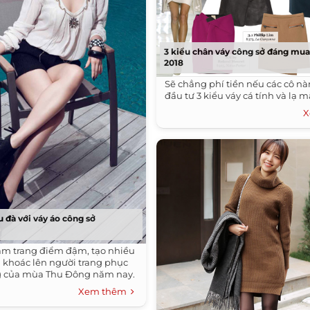
3 kiểu chân váy công sở đáng mua
2018
Sẽ chẳng phí tiền nếu các cô n
đầu tư 3 kiểu váy cá tính và lạ m
X
 đà với váy áo công sở
am trang điểm đậm, tạo nhiều
 khoác lên người trang phục
ng của mùa Thu Đông năm nay.
Xem thêm