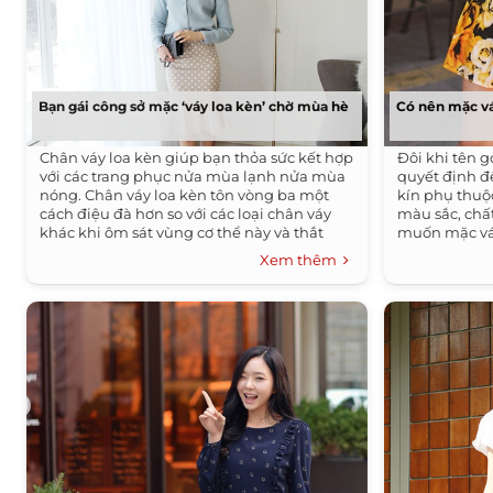
Có nên mặc vá
Bạn gái công sở mặc ‘váy loa kèn’ chờ mùa hè
Đôi khi tên g
Chân váy loa kèn giúp bạn thỏa sức kết hợp
quyết định đ
với các trang phục nửa mùa lạnh nửa mùa
kín phụ thuộ
nóng. Chân váy loa kèn tôn vòng ba một
màu sắc, chất
cách điệu đà hơn so với các loại chân váy
muốn mặc váy
khác khi ôm sát vùng cơ thể này và thắt
điều này
nhẹ bằng đường cắt hoặc được xéo vải,
Xem thêm
trước khi chân váy xòe như một đóa hoa.