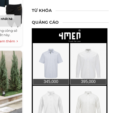
TỪ KHÓA
 nhất hè
QUẢNG CÁO
àng công sở
ắt này.
em thêm