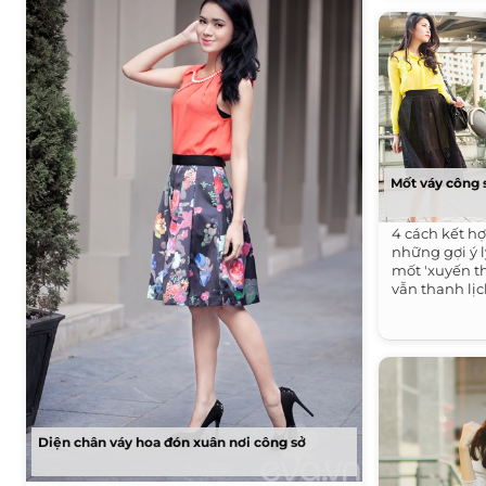
Mốt váy công 
4 cách kết hợ
những gợi ý 
mốt 'xuyến t
vẫn thanh lị
Diện chân váy hoa đón xuân nơi công sở