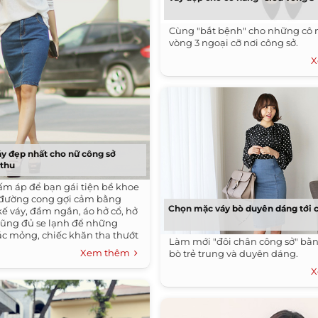
Cùng "bắt bệnh" cho những cô 
vòng 3 ngoại cỡ nơi công sở.
X
y đẹp nhất cho nữ công sở
 thu
 ấm áp để bạn gái tiện bề khoe
đường cong gợi cảm bằng
Chọn mặc váy bò duyên dáng tới 
kế váy, đầm ngắn, áo hở cổ, hở
 cũng đủ se lạnh để những
ác mỏng, chiếc khăn tha thướt
Làm mới "đôi chân công sở" bằ
ho bạn nét lịch lãm, nghiêm túc
Xem thêm
bò trẻ trung và duyên dáng.
 thời trang công sở.
X