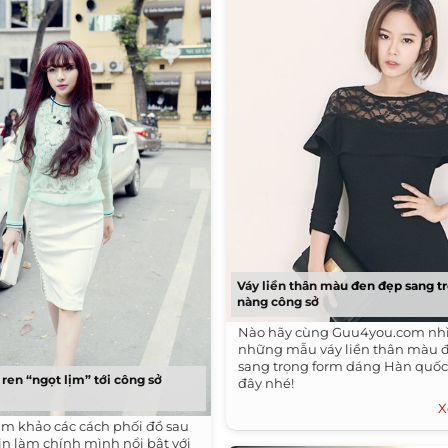
Váy liền thân màu đen đẹp sang t
nàng công sở
Nào hãy cùng Guu4you.com n
những mẫu váy liền thân màu 
sang trọng form dáng Hàn quốc
ren “ngọt lịm” tới công sở
đây nhé!
X
m khảo các cách phối đồ sau
tin làm chính mình nổi bật với