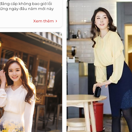
 đẳng cấp không bao giờ lỗi
hững ngày đầu năm mới này
Xem thêm