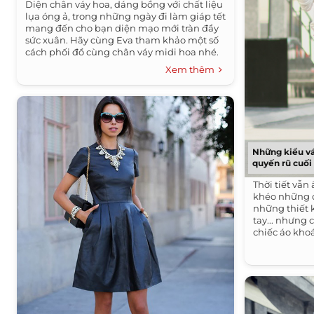
Diện chân váy hoa, dáng bồng với chất liệu
lụa óng ả, trong những ngày đi làm giáp tết
mang đến cho bạn diện mạo mới tràn đầy
sức xuân. Hãy cùng Eva tham khảo một số
cách phối đồ cùng chân váy midi hoa nhé.
Xem thêm
Những kiểu vá
quyến rũ cuối
Thời tiết vẫn
khéo những 
những thiết 
tay... nhưng
chiếc áo kho
''giữ gìn'' c
thiết yếu của