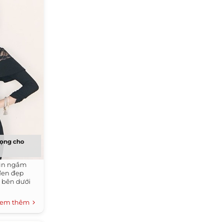
rọng cho
hìn ngắm
đen đẹp
 bên dưới
em thêm