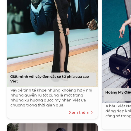
Giật mình với váy đen cắt xẻ tứ phía của sao
Việt
Váy xẻ tinh tế khoe những khoảng hở ý nhị
Hoàng My điệu
nhưng quyễn rũ tột cùng là một trong
những xu hướng được mỹ nhân Việt ưa
chuộng trong thời gian qua.
Á hậu Việt N
dáng đẹp khi
Xem thêm
công sở tro