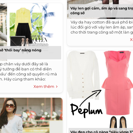
Váy len gợi cảm, ấm áp và sang tr
công sở
Váy dạ hay cotton đã quá phổ biế
lúc đổi gió với váy len ấm áp, s
cho thời trang công sở một làn g
X
sở ‘thổi bay’ nắng nóng
p chân váy dưới đây sẽ là
lý tưởng để bạn có thể diện
hấu' đến công sở quyến rũ mà
ch. Hãy cùng tham khảo:
Xem thêm
Váy đẹp cho cô nàng “siêu vòng 3”