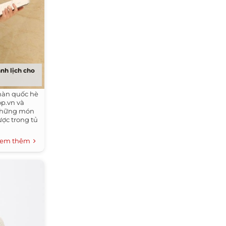
nh lịch cho
hàn quốc hè
op.vn và
 những món
ược trong tủ
em thêm