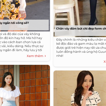
y ngắn tới công sở?
Chân váy đầm bút chì đẹp form c
ọi và độ dài của váy không
ến độ kín hay hở. Mà hở hay
Đây chính là những kiểu chân vá
c vào cách bạn chọn lựa cả
kế độc đáo và gam màu lạ mắt 
 vải, kiểu dáng. Nếu thực sự
được giới trẻ hiện nay rất ưa c
 ngắn đi làm, hãy lưu ý tới
luôn đồng hành và ủng hộ Gu
nhé!
Xem thêm
X