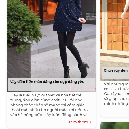
Chân váy den
Váy đầm liền thân dáng xòe đẹp đáng yêu
Với những m
coi là xu hướ
Guu4you.com 
Đây là kiểu váy với thiết kế họa tiết trẻ
sẽ giúp các 
trung, đơn giản cùng chất liệu vải nhẹ
mình những 
nhàng chắc chắn sẽ mang tới cảm giác
thỏa thích mi
thoải mái nhất cho người mặc khi tiết trời
trung và năn
vào hè nóng bức. Hãy luôn đồng hành và
màu sắc cho 
ủng hộ Guu4you.com nhé!
Xem thêm
nàng.