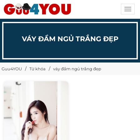
Toggl
navig
VÁY ĐẦM NGỦ TRẮNG ĐẸP
Guu4YOU
Từ khóa
váy đầm ngủ trắng đẹp