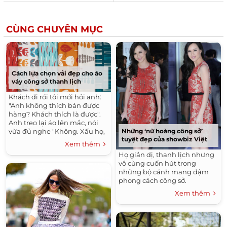
CÙNG CHUYÊN MỤC
Cách lựa chọn vải đẹp cho áo
váy công sở thanh lịch
Khách đi rồi tôi mới hỏi anh:
"Anh không thích bán được
hàng? Khách thích là được".
Anh treo lại áo lên mắc, nói
vừa đủ nghe "Không. Xấu họ,
Những ‘nữ hoàng công sở’
tuyệt đẹp của showbiz Việt
xấu cả... áo mình".
Xem thêm
Họ giản dị, thanh lịch nhưng
vô cùng cuốn hút trong
những bộ cánh mang đậm
phong cách công sở.
Xem thêm