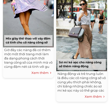
Mix giày thể thao với váy đầm
cá tính cho cô nàng công sở
Giờ đây các nàng đã có thêm
một mốt thời trang mới làm
đa dạng phong cách thời
trang công sở của mình mà vô
Sơ mi kẻ sọc cho nàng công
sở thêm năng động
cùng đậm nét cá tính với gu
thời trang này.
Xem thêm
Năng động và trẻ trung luôn
là điều các cô nàng công sở vô
cùng yêu thích phải không,
chỉ bằng những chiếc áo sơ
mi kẻ sọc này có thể giúp các
quý cô có thêm nhiều sự lựa
Xem thêm
chọn cho sự kết hợp với gu
thời trang của mình vô cùng
năng động, trẻ trung và