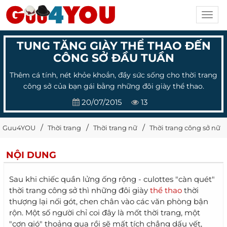
Toggl
navig
TUNG TĂNG GIÀY THỂ THAO ĐẾN
CÔNG SỞ ĐẦU TUẦN
Thêm cá tính, nét khỏe khoắn, đầy sức sống cho thời trang
công sở của bạn gái bằng những đôi giày thể thao.
20/07/2015
13
Guu4YOU
Thời trang
Thời trang nữ
Thời trang công sở nữ
NỘI DUNG
Sau khi chiếc quần lửng ống rộng - culottes "càn quét"
thời trang công sở thì những đôi giày
thể thao
thời
thượng lại nối gót, chen chân vào các văn phòng bận
rộn. Một số người chỉ coi đây là mốt thời trang, một
"cơn gió" thoảng qua rồi sẽ mất tích chẳng dấu vết,