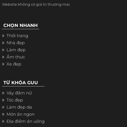
Website không có giá trị thương mại.
CHỌN NHANH
Thời trang
Nhà đẹp
Làm đẹp
Ẩm thực
Xe đẹp
TỪ KHÓA GUU
Váy đầm nữ
Tóc đẹp
Làm đẹp da
Món ăn ngon
Địa điểm ăn uống