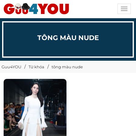
Toggl
navig
TÔNG MÀU NUDE
Guu4YOU
Từ khóa
tông màu nude