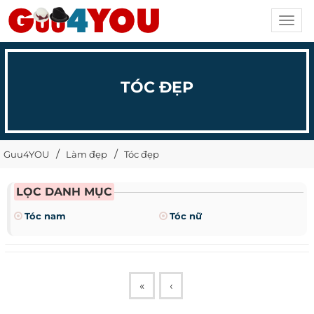
Toggl
navig
TÓC ĐẸP
Guu4YOU
Làm đẹp
Tóc đẹp
LỌC DANH MỤC
Tóc nam
Tóc nữ
«
‹