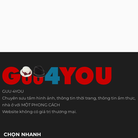
GUU 4YOU
Chuyên sưu tầm hình ảnh, thông tin thời trang, thông tin ẩm thực,
nhà ở với MỘT PHONG CÁCH
Website không có giá trị thương mại.
CHỌN NHANH