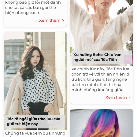
không bao giờ lỗi mốt dành
cho tất cả các bạn gái thể
hiện phong cách.
Xem thêm
Xu hướng Boho-Chic ‘vạn
người mê’ của Tóc Tiên
Và chính lúc này, Tóc Tiên lựa
chọn trở về với thiên nhiên: đi
du lịch, thư giãn, lắng nghe
trái tim mình. Khi thì hoà
mình phóng khoáng giữa
biển khơi, một đồng cỏ xanh
Xem thêm
rì hay trong những chiếc lều
con con tại những vùng đất
xa lạ.
Tóc rẽ ngôi giữa trào lưu của
giới trẻ hiện nay
Chúng ta vừa xem qua những