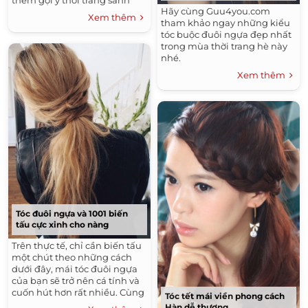
thêm gợi ý thời trang sành
Hãy cùng Guu4you.com
điệu nhé.
Xem thêm
tham khảo ngay những kiểu
tóc buộc đuôi ngựa đẹp nhất
trong mùa thời trang hè này
nhé.
Xem thêm
Tóc đuôi ngựa và 1001 biến
tấu cực xinh cho nàng
Trên thực tế, chỉ cần biến tấu
một chút theo những cách
dưới đây, mái tóc đuôi ngựa
của bạn sẽ trở nên cá tính và
cuốn hút hơn rất nhiều. Cùng
Tóc tết mái viền phong cách
tham khảo nhé!
Hàn dễ thương