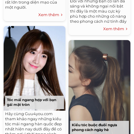
Đối với những bạn có làn da
rất lớn trong diện mạo của
sáng và không ngại nổi bật
một người.
thì đây là một màu cực kỳ
Xem thêm
phù hợp cho những cô nàng
theo phong cách nữ tính đấy
nhé. Màu hồng có tông rất
Xem thêm
sáng khiến cho gương mặt
bạn trông trắng lên tức thì.
Tóc mái ngang hợp với bạn
gái mặt tròn
Hãy cùng Guu4you.com
tham khảo ngay những kiểu
tóc mái ngang hàn quốc đẹp
Kiểu tóc buộc đuôi ngựa
nhất hiện nay dưới đây để có
phong cách ngày hè