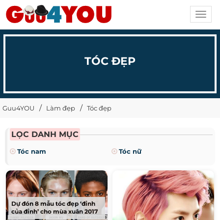
Toggl
navig
TÓC ĐẸP
Guu4YOU
Làm đẹp
Tóc đẹp
LỌC DANH MỤC
Tóc nam
Tóc nữ
Dự đón 8 mẫu tóc đẹp ‘đỉnh
của đỉnh’ cho mùa xuân 2017