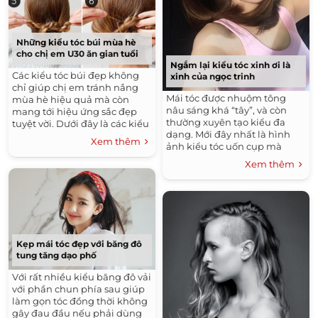
Những kiểu tóc búi mùa hè
cho chị em U30 ăn gian tuổi
Ngắm lại kiểu tóc xinh ơi là
Các kiểu tóc búi đẹp không
xinh của ngọc trinh
chỉ giúp chị em tránh nắng
Mái tóc được nhuộm tông
mùa hè hiệu quả mà còn
nâu sáng khá “tây”, và còn
mang tới hiệu ứng sắc đẹp
thường xuyên tạo kiểu đa
tuyệt vời. Dưới đây là các kiểu
dạng. Mới đây nhất là hình
tóc đẹp không chỉ phù hợp
Xem thêm
ảnh kiểu tóc uốn cụp mà
với lứa tuổi này mà còn giúp
Ngọc Trinh vừa đăng tải lên
ăn gian tuổi hiệu quả nữa
Xem thêm
trang cá nhân, vừa xinh tươi
nhé.
lại quá đỗi trẻ trung!
Kẹp mái tóc đẹp với băng đô
tung tăng dạo phố
Với rất nhiều kiểu băng đô vải
với phần chun phía sau giúp
làm gọn tóc đồng thời không
gây đau đầu nếu phải dùng