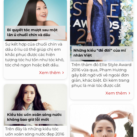
Bí quyết tóc mượt sau một
lần ủ chuối chín và dầu
Sự kết hợp của chuối chín và
dầu ô liu có thể giúp chị em
Những kiểu “để đời” của mĩ
khắc phục được các hiện
nhân Việt
tượng tóc hư tổn như tóc khô,
Trên thảm đỏ Elle Style Award
tóc chẻ ngọn hoặc bết dầu.
2016 vừa qua, Phạm Hương
Xem thêm
gây bất ngờ với vẻ ngoài đơn
giản, khác biệt. Đi kèm trang
phục là mái tóc được cắt
ngắn, uốn xoăn lạ mắt. Bởi
Xem thêm
trước đây, nhan sắc gốc Hải
Phòng luôn trung thành với
tóc dài gợi cảm.
Kiểu tóc uốn xoăn sóng nước
không bao giờ lỗi mốt
Trên đây là những kiểu tóc
uốn xoăn sóng nước đẹp 2016