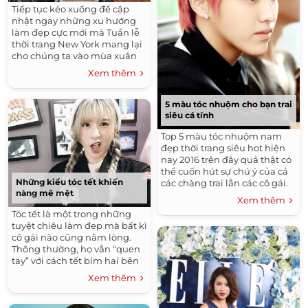
Tiếp tục kéo xuống để cập
nhật ngay những xu hướng
làm đẹp cực mới mà Tuần lễ
thời trang New York mang lại
cho chúng ta vào mùa xuân
2017 tới đây nhé.
Xem thêm
5 màu tóc nhuộm cho bạn trai
siêu cá tính
Top 5 màu tóc nhuộm nam
đẹp thời trang siêu hot hiện
nay 2016 trên đây quả thật có
thể cuốn hút sự chú ý của cả
Những kiểu tóc tết khiến
các chàng trai lẫn các cô gái.
nàng mê mệt
Xem thêm
Tóc tết là một trong những
tuyệt chiêu làm đẹp mà bất kì
cô gái nào cũng nằm lòng.
Thông thường, họ vẫn “quen
tay” với cách tết bím hai bên
truyền thống. Nhưng thế giới
Xem thêm
của những mái tóc tết còn
rộng lớn hơn nhiều. Hãy cùng
"khám phá" nhé!