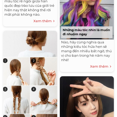
mẫu tóc rẽ ngôi giữa hàn
quốc đẹp trào lưu của giới trẻ
hiện nay thật không thể rời
mắt phải không nào.
Xem thêm
Những màu tóc nhìn là muốn
đi nhuộm ngay
Nào, hãy cùng nghía qua
những kiểu tóc hứa hẹn sẽ
mang đến nhiều bất ngờ, thú
vị cho bạn trong hè năm nay
nhé!
Xem thêm