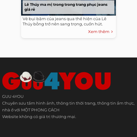
Lê Thúy ma mị trong trong trang phục jeans
giá rẻ
Vẻ bụi bặm của jeans qua thể hiện của Lê
Thúy bỗng trở nên sang trọng, cuốn hút.
Xem thêm
GUU 4YOU
Chuyên sưu tầm hình ảnh, thông tin thời trang, thông tin ẩm thực,
nhà ở với MỘT PHONG CÁCH
Website không có giá trị thương mại.