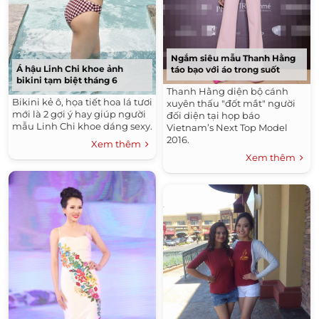
Ngắm siêu mẫu Thanh Hằng
Á hậu Linh Chi khoe ảnh
táo bạo với áo trong suốt
bikini tạm biệt tháng 6
Thanh Hằng diện bộ cánh
Bikini kẻ ô, họa tiết hoa lá tươi
xuyên thấu "đốt mắt" người
mới là 2 gợi ý hay giúp người
đối diện tại họp báo
mẫu Linh Chi khoe dáng sexy.
Vietnam’s Next Top Model
2016.
Xem thêm
Xem thêm