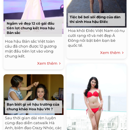
Tiệc bể bơi sôi động của dàn
thí sinh Hoa hậu Điếc
Ngắm vẻ đẹp 12 cô gái đầu
tiên lọt chung kết Hoa hậu
Hoa khôi Điếc Việt Nam có nụ
Bản sắc
cười rạng rỡ và nét đẹp Á
Đông nổi bật bên bạn bè
Hoa hậu Bản sắc Việt toàn
quốc tế.
cầu đã chọn được 12 gương
mặt đầu tiên lọt vào vòng
Xem thêm
chung kết.
Xem thêm
Bạn biết gì về hậu trường của
chung khảo Hoa hậu VN ?
Sau thời gian dài rèn luyện
cùng đạo diễn catwalk Hà
Anh, biên đạo Crazy Nhóc, các