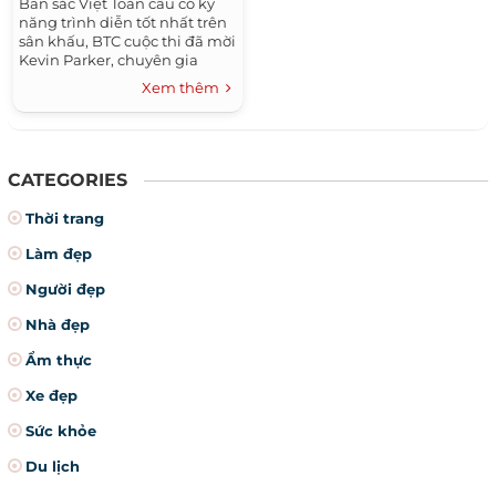
Bản sắc Việt Toàn cầu có kỹ
năng trình diễn tốt nhất trên
sân khấu, BTC cuộc thi đã mời
Kevin Parker, chuyên gia
hướng dẫn catwalk và biên
Xem thêm
đạo múa Daquan Smith về
Quy Nhơn.
CATEGORIES
Thời trang
Làm đẹp
Người đẹp
Nhà đẹp
Ẩm thực
Xe đẹp
Sức khỏe
Du lịch