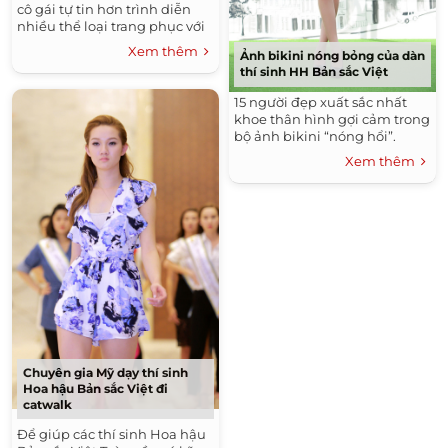
cô gái tự tin hơn trình diễn
nhiều thể loại trang phục với
những bước chân chắc nhịp
Xem thêm
Ảnh bikini nóng bỏng của dàn
và độ cảm nhạc tốt. Kỹ năng
thí sinh HH Bản sắc Việt
và biểu cảm trên sân khấu
của các thí sinh cũng được
15 người đẹp xuất sắc nhất
nhận xét ngày một tiến bộ.
khoe thân hình gợi cảm trong
bộ ảnh bikini “nóng hổi”.
Xem thêm
Chuyên gia Mỹ dạy thí sinh
Hoa hậu Bản sắc Việt đi
catwalk
Để giúp các thí sinh Hoa hậu