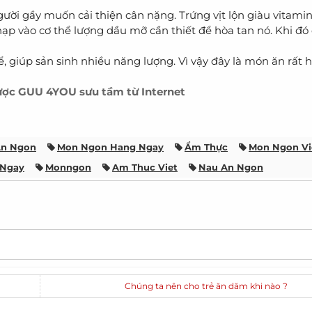
gười gầy muốn cải thiện cân nặng. Trứng vịt lộn giàu vitami
 nạp vào cơ thể lượng dầu mỡ cần thiết để hòa tan nó. Khi đó
, giúp sản sinh nhiều năng lượng. Vì vậy đây là món ăn rất 
ược
GUU 4YOU
sưu tầm từ Internet
Ăn Ngon
Mon Ngon Hang Ngay
Ẩm Thực
Mon Ngon V
 Ngay
Monngon
Am Thuc Viet
Nau An Ngon
Chúng ta nên cho trẻ ăn dăm khi nào ?