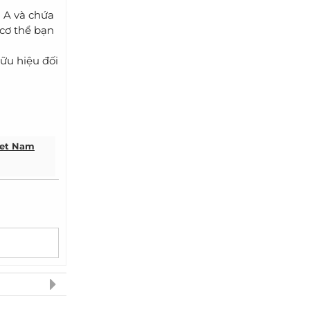
n A và chứa
 cơ thể bạn
hữu hiệu đối
iet Nam