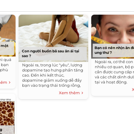
i một
Bạn có nên nhịn ăn 
Con người buồn bã sau ân ái tại
ung thư ?
sao ?
hì quá
Ngoài ra, cơ thể co
 bạn
Ngoài ra, trong lúc "yêu", lượng
nhiều cơ quan, bộ 
 phù
dopamine tạo hưng phấn tăng
cần được cung cấp
cao. Đến khi kết thúc,
và các chất dinh dư
dopamine giảm xuống dễ đẩy
tại và hoạt động.
thêm
bạn vào trạng thái trống rỗng,
lo lắng, sợ hãi.
Xem thêm
ng