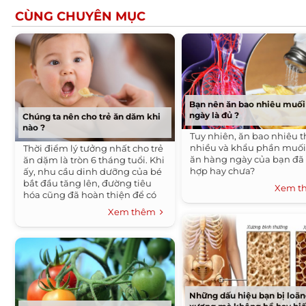
CÙNG CHUYÊN MỤC
Bạn nên ăn bao nhiêu muố
ngày là đủ ?
Chúng ta nên cho trẻ ăn dăm khi
nào ?
Tuy nhiên, ăn bao nhiêu t
nhiều và khẩu phần muối
Thời điểm lý tưởng nhất cho trẻ
ăn hàng ngày của bạn đã
ăn dặm là tròn 6 tháng tuổi. Khi
hợp hay chưa?
ấy, nhu cầu dinh dưỡng của bé
bắt đầu tăng lên, đường tiêu
Xem 
hóa cũng đã hoàn thiện để có
thể dung nạp các loại thực
Xem thêm
phẩm phức tạp hơn sữa mẹ.
Những dấu hiệu bạn bị loã