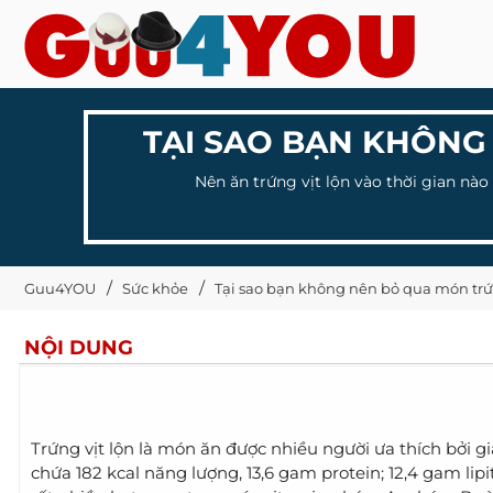
TẠI SAO BẠN KHÔNG
Nên ăn trứng vịt lộn vào thời gian nào
Guu4YOU
Sức khỏe
Tại sao bạn không nên bỏ qua món trứn
NỘI DUNG
Trứng vịt lộn là món ăn được nhiều người ưa thích bởi g
chứa 182 kcal năng lượng, 13,6 gam protein; 12,4 gam lip