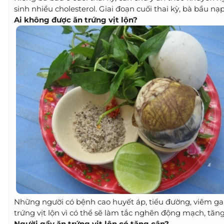
sinh nhiều cholesterol. Giai đoạn cuối thai kỳ, bà bầu 
Ai không được ăn trứng vịt lộn?
Những người có bệnh cao huyết áp, tiểu đường, viêm ga
trứng vịt lộn vì có thể sẽ làm tắc nghẽn động mạch, tăn
Người gầy ăn trứng vịt lộn có tăng cân?