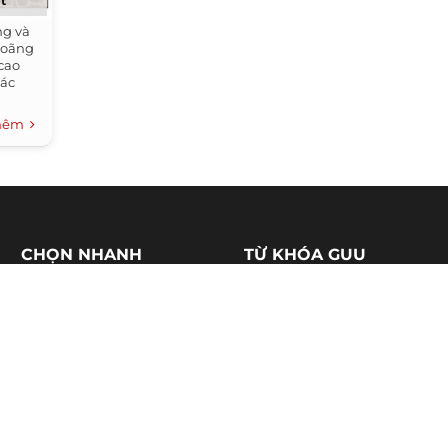
t
ng và
loãng
 cao
iác
ặng
thêm
́ng đi
CHỌN NHANH
TỪ KHÓA GUU
Thời trang
Váy đầm nữ
Nhà đẹp
Tóc đẹp
Làm đẹp
Làm đẹp da
Ẩm thực
Món ăn ngon
Xe đẹp
Địa điểm ăn uống