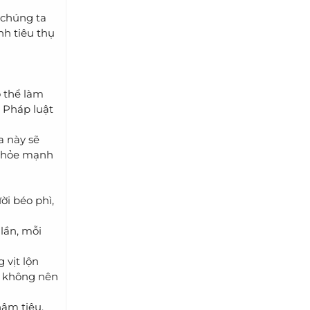
i chúng ta
ình tiêu thụ
ó thể làm
 Pháp luật
a này sẽ
n khỏe mạnh
ời béo phì,
 lần, mỗi
 vịt lộn
g không nên
hậm tiêu,