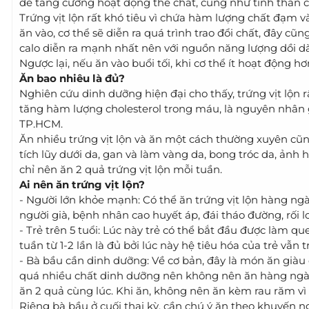
để tăng cường hoạt động thể chất, cũng như tinh thần c
Trứng vịt lộn rất khó tiêu vì chứa hàm lượng chất đạm và
ăn vào, cơ thể sẽ diễn ra quá trình trao đổi chất, đây cũn
calo diễn ra mạnh nhất nên với nguồn năng lượng dồi dào
Ngược lại, nếu ăn vào buổi tối, khi cơ thể ít hoạt động hơ
Ăn bao nhiêu là đủ?
Nghiên cứu dinh dưỡng hiện đại cho thấy, trứng vịt lộn 
tăng hàm lượng cholesterol trong máu, là nguyên nhân g
TP.HCM.
Ăn nhiều trứng vịt lộn và ăn một cách thường xuyên cũn
tích lũy dưới da, gan và làm vàng da, bong tróc da, ản
chỉ nên ăn 2 quả trứng vịt lộn mỗi tuần.
Ai nên ăn trứng vịt lộn?
- Người lớn khỏe mạnh: Có thể ăn trứng vịt lộn hàng ngà
người già, bệnh nhân cao huyết áp, đái tháo đường, rố
- Trẻ trên 5 tuổi: Lúc này trẻ có thể bắt đầu được làm qu
tuần từ 1-2 lần là đủ bởi lúc này hệ tiêu hóa của trẻ vẫn
- Bà bầu cần dinh dưỡng: Về cơ bản, đây là món ăn giàu d
quá nhiều chất dinh dưỡng nên không nên ăn hàng ngày
ăn 2 quả cùng lúc. Khi ăn, không nên ăn kèm rau răm vì lo
Riêng bà bầu ở cuối thai kỳ, cần chú ý ăn theo khuyến ng