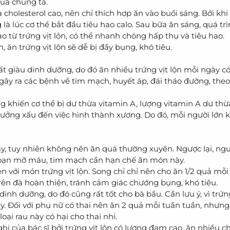
ủa chúng ta.
 cholesterol cao, nên chỉ thích hợp ăn vào buổi sáng. Bởi kh
g là lúc cơ thể bắt đầu tiêu hao calo. Sau bữa ăn sáng, quá tr
 từ trứng vịt lộn, có thể nhanh chóng hấp thụ và tiêu hao.
n, ăn trứng vịt lộn sẽ dễ bị đầy bụng, khó tiêu.
rất giàu dinh dưỡng, do đó ăn nhiều trứng vịt lộn mỗi ngày c
ây ra các bệnh về tim mạch, huyết áp, đái tháo đường, theo
g khiến cơ thể bị dư thừa vitamin A, lượng vitamin A dư thừ
h hưởng xấu đến việc hình thành xương. Do đó, mỗi người lớ
y, tuy nhiên không nên ăn quá thường xuyên. Ngược lại, ngư
i loạn mỡ máu, tim mạch cần hạn chế ăn món này.
en với món trứng vịt lộn. Song chỉ chỉ nên cho ăn 1/2 quả mỗi
 trên đà hoàn thiện, tránh cảm giác chướng bụng, khó tiêu.
inh dưỡng, do đó cũng rất tốt cho bà bầu. Cần lưu ý, vì trứng
. Đối với phụ nữ có thai nên ăn 2 quả mỗi tuần tuần, nhưn
ại rau này có hại cho thai nhi.
hị của bác sĩ bởi trứng vịt lộn có lượng đạm cao, ăn nhiều c