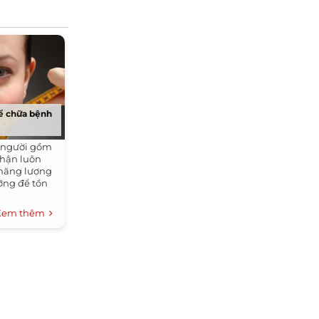
để chữa bệnh
n người gồm
phận luôn
 năng lượng
ỡng để tồn
Xem thêm