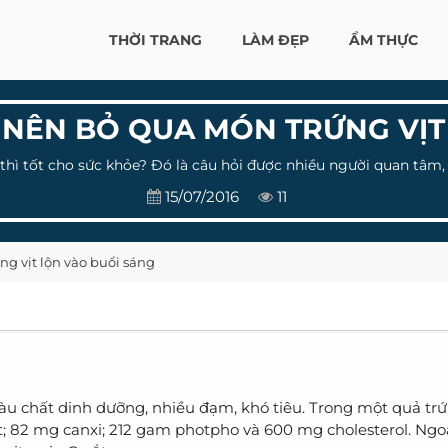
THỜI TRANG
LÀM ĐẸP
ẨM THỰC
 NÊN BỎ QUA MÓN TRỨNG VỊT
 thì tốt cho sức khỏe? Đó là câu hỏi được nhiều người quan tâm,
15/07/2016
11
g vịt lộn vào buổi sáng
iàu chất dinh dưỡng, nhiều đạm, khó tiêu. Trong một quả trứ
it; 82 mg canxi; 212 gam photpho và 600 mg cholesterol. Ngoà