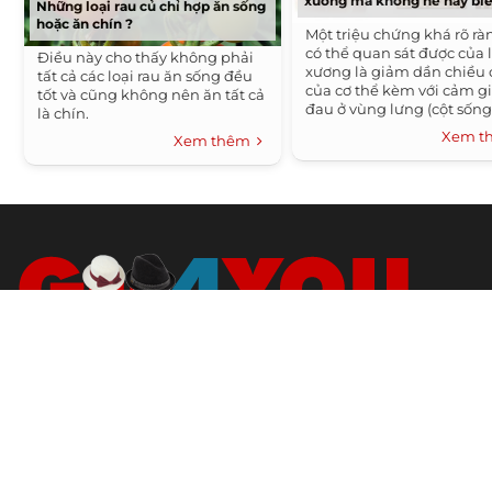
xương mà không hề hay biế
Những loại rau củ chỉ hợp ăn sống
hoặc ăn chín ?
Một triệu chứng khá rõ rà
có thể quan sát được của 
Điều này cho thấy không phải
xương là giảm dần chiều
tất cả các loại rau ăn sống đều
của cơ thể kèm với cảm g
tốt và cũng không nên ăn tất cả
đau ở vùng lưng (cột sống
là chín.
ngực) và thắt lưng. Khi n
Xem 
Xem thêm
hơn sẽ thấy gù lưng và da
khòm.
GUU 4YOU
Chuyên sưu tầm hình ảnh, thông tin thời trang, thông tin ẩm
thực, nhà ở với MỘT PHONG CÁCH
Website không có giá trị thương mại.