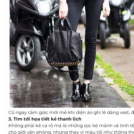
Có ngay cảm giác mới mẻ khi diện áo ghi lê dáng vest, đ
3. Tìm tới họa tiết kẻ thanh lịch
Không phải kẻ ca rô mà là những sọc kẻ mảnh và tinh tế
cho giới văn phòng, nhưng thay vì màu tối như thông 