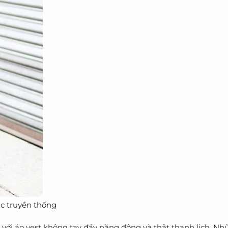
ục truyền thống
n với áo vest không tay đầy năng động và thật thanh lịch. Nh