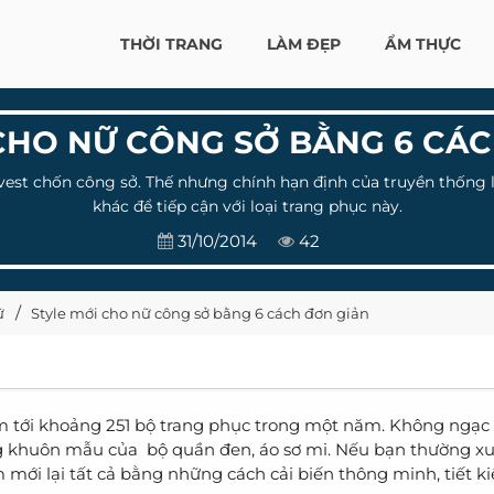
THỜI TRANG
LÀM ĐẸP
ẨM THỰC
CHO NỮ CÔNG SỞ BẰNG 6 CÁ
vest chốn công sở. Thế nhưng chính hạn định của truyền thống l
khác để tiếp cận với loại trang phục này.
31/10/2014
42
ữ
Style mới cho nữ công sở bằng 6 cách đơn giản
m tới khoảng 251 bộ trang phục trong một năm. Không ngạc 
ng khuôn mẫu của bộ quần đen, áo sơ mi. Nếu bạn thường 
m mới lại tất cả bằng những cách cải biến thông minh, tiết k