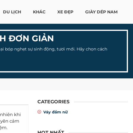
DU LỊCH
KHÁC
XE ĐẸP
GIÀY DÉP NAM
CH ĐƠN GIẢN
ại bóp nghẹt sự sinh động, tươi mới. Hãy chọn cách
CATEGORIES
Váy đầm nữ
nhiên khi
xuyên cảm
iệm.
HOT NHẤT