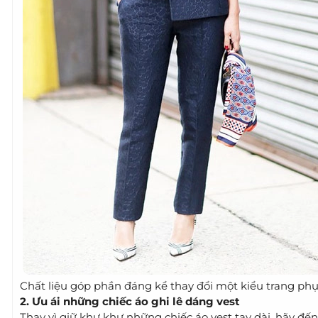
Chất liệu góp phần đáng kể thay đổi một kiểu trang ph
2. Ưu ái những chiếc áo ghi lê dáng vest
Thay vì giữ khư khư những chiếc áo vest tay dài, hãy đế