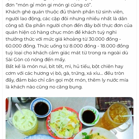
đơn “món gỉ món gi món gì cũng có”.
Khách ghé quán thuộc đủ thành phần từ sinh viên,
người lao động, các cặp đôi nhưng nhiều nhất là dân
công sở. Đa phần người chọn đến đây bởi thực đơn của
quán hiện có hàng chục món để khách tuỳ nghi
thưởng thức với mức giá khoảng từ 30.000 đồng -
60.000 đồng. Thức uống từ 8.000 đồng - 18.000 đồng
tuỳ loại cho khách cảm giác mát từ trong ra ngoài dù
Sài Gòn có nóng đến mấy.
Bất kể là món nui, bít tết, mì, hủ tiếu, bột chiên hay
cơm với các hương vị bò, gà, trứng, xá xíu… đều tròn
đầy, đảm bảo chỉ cần gọi một món, thêm ly nước mía
là khách nào cũng no căng bụng.