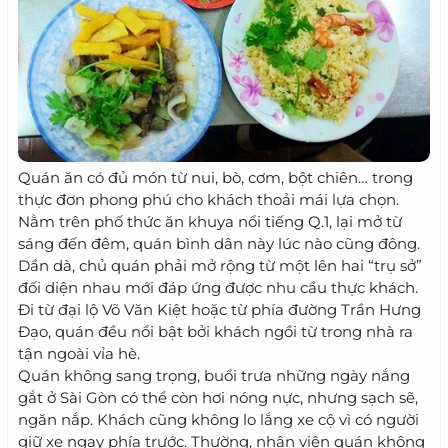
Quán ăn có đủ món từ nui, bò, cơm, bột chiên… trong
thực đơn phong phú cho khách thoải mái lựa chọn.
Nằm trên phố thức ăn khuya nổi tiếng Q.1, lại mở từ
sáng đến đêm, quán bình dân này lúc nào cũng đông.
Dần dà, chủ quán phải mở rộng từ một lên hai “trụ sở”
đối diện nhau mới đáp ứng được nhu cầu thực khách.
Đi từ đại lộ Võ Văn Kiệt hoặc từ phía đường Trần Hưng
Đạo, quán đều nổi bật bởi khách ngồi từ trong nhà ra
tận ngoài vỉa hè.
Quán không sang trọng, buổi trưa những ngày nắng
gắt ở Sài Gòn có thể còn hơi nóng nực, nhưng sạch sẽ,
ngăn nắp. Khách cũng không lo lắng xe cộ vì có người
giữ xe ngay phía trước. Thường, nhân viên quán không