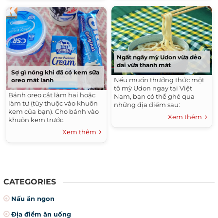
thường có thêm long nhãn,
đừng quên thưởng thức món
hạnh nhân, hạt é… ăn khá lạ
ăn này nhé!
miệng và ấn tượng.
Ngất ngây mỳ Udon vừa dẻo
dai vừa thanh mát
Sợ gì nóng khi đã có kem sữa
Nếu muốn thưởng thức một
oreo mát lạnh
tô mỳ Udon ngay tại Việt
Bánh oreo cắt làm hai hoặc
Nam, bạn có thể ghé qua
làm tư (tùy thuộc vào khuôn
những địa điểm sau:
kem của bạn). Cho bánh vào
Xem thêm
khuôn kem trước.
Xem thêm
CATEGORIES
Nấu ăn ngon
Địa điểm ăn uống