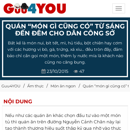
Toggl
navig
QUÁN “MÓN GÌ CŨNG CÓ” TỪ SÁNG
ĐẾN ĐÊM CHO DÂN CÔNG SỞ
Bất kể là món nui, bít tết, mì, hủ tiếu, bột chiên hay cơm
với các hương vị bò, gà, trứng, xá xíu… đều tròn đầy, đảm
bảo chỉ cần gọi một món, thêm ly nước mía là khách nào
cũng no căng bụng.
23/10/2015
47
Guu4YOU
Ẩm thực
Món ăn ngon
Quán “món gì cũng có” 
NỘI DUNG
Nếu như các quán ăn khác chọn đầu tư vào một món
tủ thì quán ăn trên đường Nguyễn Cảnh Chân này lại
tạo thành thương hiệu suốt thập kỷ qua nhờ vào thực