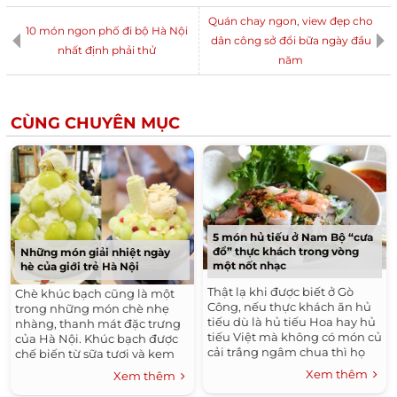
Quán chay ngon, view đẹp cho
10 món ngon phố đi bộ Hà Nội
dân công sở đổi bữa ngày đầu
nhất định phải thử
năm
CÙNG CHUYÊN MỤC
5 món hủ tiếu ở Nam Bộ “cưa
đổ” thực khách trong vòng
Những món giải nhiệt ngày
một nốt nhạc
hè của giới trẻ Hà Nội
Thật lạ khi được biết ở Gò
Chè khúc bạch cũng là một
Công, nếu thực khách ăn hủ
trong những món chè nhẹ
tiếu dù là hủ tiếu Hoa hay hủ
nhàng, thanh mát đặc trưng
tiếu Việt mà không có món củ
của Hà Nội. Khúc bạch được
cải trắng ngâm chua thì họ
chế biến từ sữa tươi và kem
không ăn. Nếu có dịp đặt
tươi, mang vị ngậy và mát rất
Xem thêm
Xem thêm
chân đến Sài Gòn và đặc biệt
dễ chịu. Chè khúc bạch
là vùng đất Gò Công, các bạn