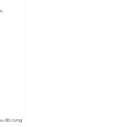
n.
 âu đỏ cùng