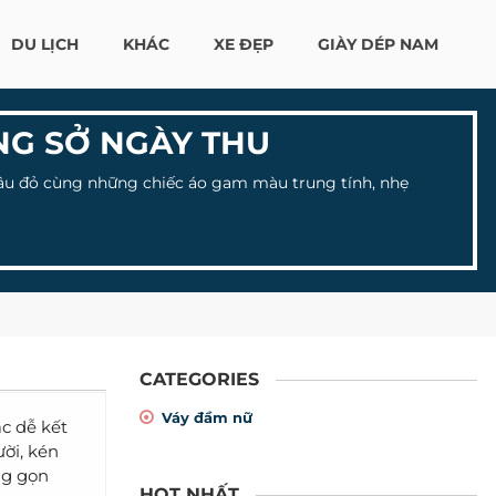
DU LỊCH
KHÁC
XE ĐẸP
GIÀY DÉP NAM
G SỞ NGÀY THU
ần âu đỏ cùng những chiếc áo gam màu trung tính, nhẹ
CATEGORIES
Váy đầm nữ
c dễ kết
ời, kén
ng gọn
HOT NHẤT