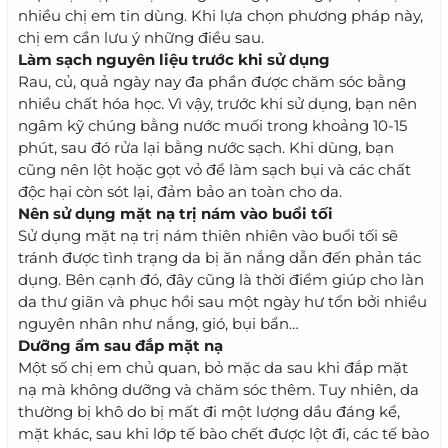
nhiều chị em tin dùng. Khi lựa chọn phương pháp này,
chị em cần lưu ý những điều sau.
Làm sạch nguyên liệu trước khi sử dụng
Rau, củ, quả ngày nay đa phần được chăm sóc bằng
nhiều chất hóa học. Vì vậy, trước khi sử dụng, bạn nên
ngâm kỹ chúng bằng nước muối trong khoảng 10-15
phút, sau đó rửa lại bằng nước sạch. Khi dùng, bạn
cũng nên lột hoặc gọt vỏ để làm sạch bụi và các chất
độc hại còn sót lại, đảm bảo an toàn cho da.
Nên sử dụng mặt nạ trị nám vào buổi tối
Sử dụng mặt nạ trị nám thiên nhiên vào buổi tối sẽ
tránh được tình trạng da bị ăn nắng dẫn đến phản tác
dụng. Bên cạnh đó, đây cũng là thời điểm giúp cho làn
da thư giãn và phục hồi sau một ngày hư tổn bởi nhiều
nguyên nhân như nắng, gió, bụi bẩn…
Dưỡng ẩm sau đắp mặt nạ
Một số chị em chủ quan, bỏ mặc da sau khi đắp mặt
nạ mà không dưỡng và chăm sóc thêm. Tuy nhiên, da
thường bị khô do bị mất đi một lượng dầu đáng kể,
mặt khác, sau khi lớp tế bào chết được lột đi, các tế bào