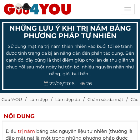
Toggl
navig
NHỮNG LƯU Ý KHI TRỊ NÁM BẰNG
PHƯƠNG PHÁP TỰ NHIÊN
Sử dụng mặt nạ trị nám thiên nhiên vào buổi tối sẽ tránh
được tình trạng da bị ăn nắng dẫn đến phản tác dụng. Bên
cạnh đó, đây cũng là thời điểm giúp cho làn da thư giãn và
phục hồi sau một ngày hư tổn bởi nhiều nguyên nhân như
nắng, gió, bụi bẩn…
22/06/2016
26
Guu4YOU
Làm đẹp
Làm đẹp da
Chăm sóc da mặt
Cách
NỘI DUNG
Điều
trị nám
bằng các nguyên liệu tự nhiên (thường là
đắp mặt nạ) là một trong những phương pháp được