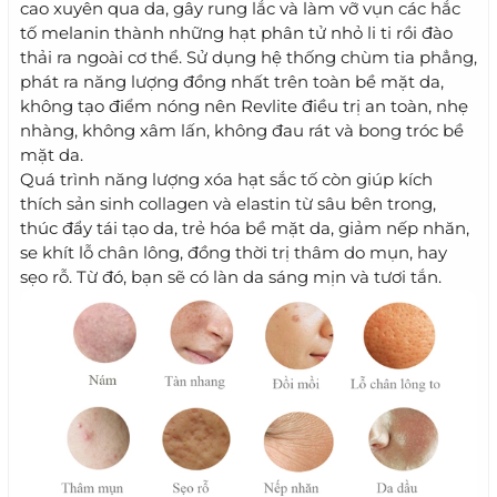
cao xuyên qua da, gây rung lắc và làm vỡ vụn các hắc
tố melanin thành những hạt phân tử nhỏ li ti rồi đào
thải ra ngoài cơ thể. Sử dụng hệ thống chùm tia phẳng,
phát ra năng lượng đồng nhất trên toàn bề mặt da,
không tạo điểm nóng nên Revlite điều trị an toàn, nhẹ
nhàng, không xâm lấn, không đau rát và bong tróc bề
mặt da.
Quá trình năng lượng xóa hạt sắc tố còn giúp kích
thích sản sinh collagen và elastin từ sâu bên trong,
thúc đẩy tái tạo da, trẻ hóa bề mặt da, giảm nếp nhăn,
se khít lỗ chân lông, đồng thời trị thâm do mụn, hay
sẹo rỗ. Từ đó, bạn sẽ có làn da sáng mịn và tươi tắn.