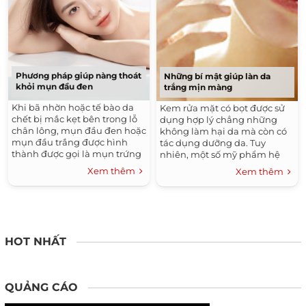
Phương pháp giúp nàng thoát
Những bí mật giúp làn da
khỏi mụn đầu đen
trắng mịn màng
Khi bã nhờn hoặc tế bào da
Kem rửa mặt có bọt được sử
chết bị mắc kẹt bên trong lỗ
dụng hợp lý chẳng những
chân lông, mụn đầu đen hoặc
không làm hại da mà còn có
mụn đầu trắng được hình
tác dụng dưỡng da. Tuy
thành được gọi là mụn trứng
nhiên, một số mỹ phẩm hệ
cá.
thực vật có nhân hạnh đào và
Xem thêm
Xem thêm
hạnh nhân đôi khi chứa
những hạt thô cứng (vì chưa
được nghiền mịn hết), sẽ làm
tổn hại đến lớp da mịn màng.
Khi dùng, bạn cần lưu ý điều
này.
HOT NHẤT
QUẢNG CÁO