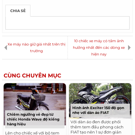
CHIA SẺ
10 chiếc xe máy có tầm ảnh
Xe máy nào giữ giá nhất trên thị
hưởng nhất đến các dòng xe
trường
hiện nay
CÙNG CHUYÊN MỤC
Hình ảnh Exciter 150 độ gọn
nhẹ với dán áo FIAT
Chiêm ngưỡng vẻ đẹp từ
chiếc Honda Wave độ kiểng
Với dàn áo đen được phối
hàng hiệu
thêm tem đấu phong cách
FIAT tạo nên 1 sự đơn giản
Lên cho chiếc xế với bộ tem