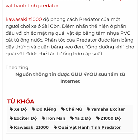
vật hành tình predator
kawasaki z1000
độ phong cách Predator của một
người chơi xe ở Sài Gòn. Điểm nhấn thể hiện ở phần
đầu với chiếc mặt nạ quái vật ép bằng tấm nhựa PVC
cắt từ ống nước. Phần tóc của Predator được làm bằng
dây thừng và quấn băng keo đen. “Ống dưỡng khí” cho
quái vật được chế tác từ ống bơm áp suất.
Theo zing​
Nguồn thông tin được
GUU 4YOU
sưu tầm từ
Internet
TỪ KHÓA
Xe Độ
Độ Kiểng
Chế Mũ
Yamaha Exciter
Exciter Độ
Iron Man
Ya Z Độ
Z1000 Độ
Kawasaki Z1000
Quái Vật Hành Tình Predator