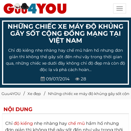
Toggl
navig
NHỮNG CHIẾC XE MÁY ĐỘ KHỦNG
GÂY SỐT CỘNG ĐỒNG MẠNG TẠI
VIỆT NAM
Chỉ độ kiểng nhẹ nhàng hay chế mũ hầm hố nhưng đơn
giản thì không thể gây sốt đến như vậy trong thời gian
qua, những chiếc xe dưới đây không chỉ độ đẹp mà còn độ
độc lạ và phá cách hoàn...
09/07/2014
28
Guu4YOU
Xe đẹp
Những chiếc xe máy độ khủng gây sốt cộn
NỘI DUNG
Chỉ
độ kiểng
nhẹ nhàng hay
chế mũ
hầm hố nhưng
đơn giản thì không thể gây sốt đến như vậy trong thời