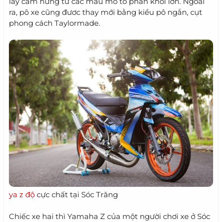
lấy cảm hứng từ các mẫu mô tô phân khối lớn. Ngoài
ra, pô xe cũng đươc thay mới bằng kiểu pô ngắn, cụt
phong cách Taylormade.
ya z độ
cực chất tại Sóc Trăng
Chiếc xe hai thì Yamaha Z của một người chơi xe ở Sóc