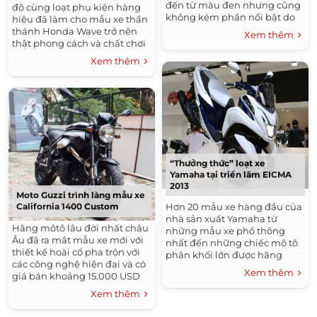
đến từ màu đen nhưng cũng
độ cùng loạt phụ kiện hàng
không kém phần nổi bật do
hiệu đã làm cho mẫu xe thần
những tem được thiết kế trên
thánh Honda Wave trở nên
Xem thêm
xe.
thật phong cách và chất chơi
hơn nhiều. Cùng chiêm
Xem thêm
ngưỡng chiếc Wave độ cực
chất này...
“Thưởng thức” loạt xe
Yamaha tại triển lãm EICMA
2013
Moto Guzzi trình làng mẫu xe
Hơn 20 mẫu xe hàng đầu của
California 1400 Custom
nhà sản xuất Yamaha từ
Hãng môtô lâu đời nhất châu
những mẫu xe phổ thông
Âu đã ra mắt mẫu xe mới với
nhất đến những chiếc mô tô
thiết kế hoài cổ pha trộn với
phân khối lớn được hãng
các công nghệ hiện đại và có
đem tới triển lãm...
Xem thêm
giá bán khoảng 15.000 USD
tại Mỹ. Moto Guzzi, với lịch sử
Xem thêm
ra đời từ...