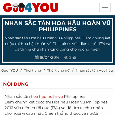
Toggl
navig
NHAN SẮC TÂN HOA HẬU HOÀN VŨ
PHILIPPINES
Nhan sắc tân Hoa hậu Hoàn vũ Philippines. Đêm chung kết
cuộc thi Hoa hậu Hoàn vũ Phillipines vừa diễn ra tối 17/4 và
đã tìm ra chủ nhân xứng đáng cho vương miện.
18/04/2016
245
Guu4YOU
Thời trang
Thời trang nữ
Nhan sắc tân Hoa hậu 
NỘI DUNG
Nhan sắc tân
hoa hậu hoàn vũ
Philippines
Đêm chung kết cuộc thi Hoa hậu Hoàn vũ Philippines
2016 vừa diễn ra tối qua (17/4) và đã tìm ra chủ nhân
cho ngôi vị cao nhất. Chiến thắng thuộc về người