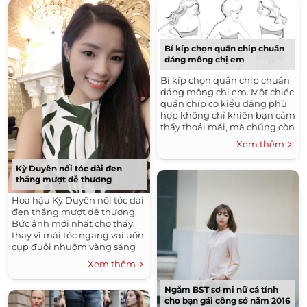
Bí kíp chọn quần chip chuẩn
dáng mông chị em
Bí kíp chọn quần chip chuẩn
dáng mông chị em. Một chiếc
quần chíp có kiểu dáng phù
hợp không chỉ khiến bạn cảm
thấy thoải mái, mà chúng còn
khiến vòng ba của bạn trở
Xem thêm
nên căng tròn và gợi cảm
hơn.
Kỳ Duyên nối tóc dài đen
thẳng mượt dễ thương
Hoa hậu Kỳ Duyên nối tóc dài
đen thẳng mượt dễ thương.
Bức ảnh mới nhất cho thấy,
thay vì mái tóc ngang vai uốn
cụp đuôi nhuộm vàng sáng
thì mới đây Hoa hậu Việt
Xem thêm
Nam 2014 đã nối tóc dài
thẳng mượt mà.
Ngắm BST sơ mi nữ cá tính
cho bạn gái công sở năm 2016