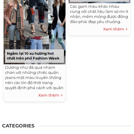
Các gam màu khác nhau
cùng với chất liệu làm sơ mi ít
nhăn, mềm mỏng được đông
đảo phái đẹp yêu chuộng.
Xem thêm
Ngắm lại 10 xu hướng hot
nhất trên phố Fashion Week
Dường như đã quá nhàm
chán với những chiếc quần
jeans một màu truyền thống
nên các tín đồ thời trang
quyết định phá cách với quần
jeans chắp vá. Đây cũng là ý
Xem thêm
tưởng để các cô nàng đam
mê thời trang 'tái chế' cho
chiếc quần jeans cũ kỹ của
mình.
CATEGORIES