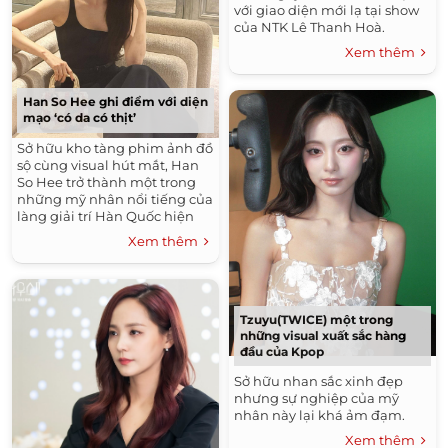
với giao diện mới lạ tại show
của NTK Lê Thanh Hoà.
Xem thêm
Han So Hee ghi điểm với diện
mạo ‘có da có thịt’
Sở hữu kho tàng phim ảnh đồ
sộ cùng visual hút mắt, Han
So Hee trở thành một trong
những mỹ nhân nổi tiếng của
làng giải trí Hàn Quốc hiện
nay.
Xem thêm
Tzuyu(TWICE) một trong
những visual xuất sắc hàng
đầu của Kpop
Sở hữu nhan sắc xinh đẹp
nhưng sự nghiệp của mỹ
nhân này lại khá ảm đạm.
Xem thêm