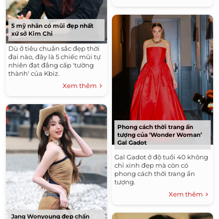
5 mỹ nhân có mũi đẹp nhất
xứ sở Kim Chi
Dù ở tiêu chuẩn sắc đẹp thời
đại nào, đây là 5 chiếc mũi tự
nhiên đạt đẳng cấp 'tường
thành' của Kbiz.
Xem thêm
Phong cách thời trang ấn
tượng của ‘Wonder Woman’
Gal Gadot
Gal Gadot ở độ tuổi 40 không
chỉ xinh đẹp mà còn có
phong cách thời trang ấn
tượng.
Xem thêm
Jang Wonyoung đẹp chấn