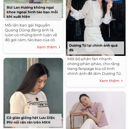
Bùi Lan Hương không ngại
khoe ngoại hình táo bạo mỗi
khi xuất hiện
Mỗi lần bạn gái Nguyễn
Quang Dũng đăng ảnh là
luôn có những bình luận về
độ gợi cảm, táo bạo của cô.
Dương Tử lại chỉnh ảnh quá
Xem thêm
đà
Một bộ phận fan nhanh
chóng phản pháo, cho rằng
trang fanpage kia cố tình
chỉnh ảnh để dìm Dương Tử.
Xem thêm
Cô giáo giống hệt Lưu Diệc
Phi nổi rần rần trên MXH