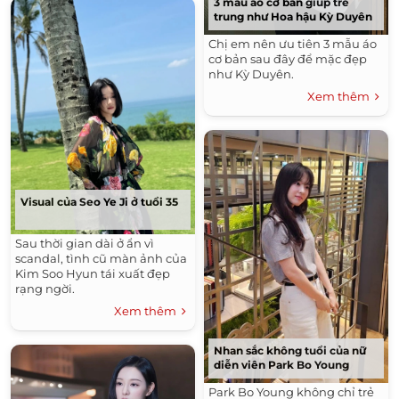
3 mẫu áo cơ bản giúp trẻ
trung như Hoa hậu Kỳ Duyên
Chị em nên ưu tiên 3 mẫu áo
cơ bản sau đây để mặc đẹp
như Kỳ Duyên.
Xem thêm
Visual của Seo Ye Ji ở tuổi 35
Sau thời gian dài ở ẩn vì
scandal, tình cũ màn ảnh của
Kim Soo Hyun tái xuất đẹp
rạng ngời.
Xem thêm
Nhan sắc không tuổi của nữ
diễn viên Park Bo Young
Park Bo Young không chỉ trẻ