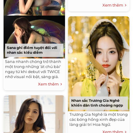
những ngày đi lại trong
Xem thêm
thành phố.
Sana ghi điểm tuyệt đối với
nhan sắc kiều diễm
Sana nhanh chóng trở thành
một trong những 'át chủ bài'
ngay từ khi debut với TWICE
nhờ visual nổi bật, sáng giá.
Xem thêm
Nhan sắc Trương Gia Nghê
khiến dân tình choáng ngợp
Trương Gia Nghê là một trong
các bóng hồng xinh đẹp của
làng giải trí Hoa Ngữ.
Xem thêm