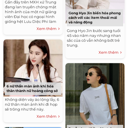
Gần đây trên MXH xứ Trung
đang lan truyền chóng mặt
hình ảnh của một nữ giảng
Gong Hyo Jin biến hóa phong
viên Đại học có ngoại hình
cách với các item thoải mái
giống hệt Lưu Diệc Phi làm
và năng động
công chúng đặc biệt bất ngờ.
Xem thêm
Gong Hyo Jin bước sang tuổi
45 vào năm nay nhưng nhan
sắc của cô vẫn không bớt trẻ
trung.
Xem thêm
6 nữ thần màn ảnh khi hóa
thân thành nữ hoàng công sở
Không diện váy áo lộng lẫy, 6
nữ thần màn ảnh khi đi họp
sẽ trông như thế này.
Xem thêm