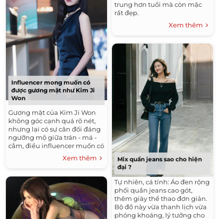
trung hơn tuổi mà còn mặc
rất đẹp.
Xem thêm
Influencer mong muốn có
được gương mặt như Kim Ji
Won
Gương mặt của Kim Ji Won
không góc cạnh quá rõ nét,
nhưng lại có sự cân đối đáng
ngưỡng mộ giữa trán - má -
cằm, điều influencer muốn có
được nhờ thẩm mỹ.
Xem thêm
Mix quần jeans sao cho hiện
đại ?
Tự nhiên, cá tính: Áo đen rộng
phối quần jeans cao gót,
thêm giày thể thao đơn giản.
Bộ đồ này vừa thanh lịch vừa
phóng khoáng, lý tưởng cho