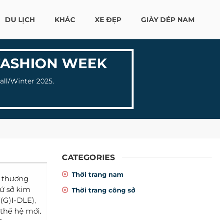
DU LỊCH
KHÁC
XE ĐẸP
GIÀY DÉP NAM
FASHION WEEK
ll/Winter 2025.
CATEGORIES
Thời trang nam
g thương
xứ sở kim
Thời trang công sở
(G)I-DLE),
 thế hệ mới.