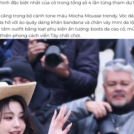
hình đặc biệt nhất của cô trong tổng số 4 lần từng tham dự 
căng trong bộ cánh tone màu Mocha Mousse trendy. Vóc d
nửa hở với áo quây dáng khăn bandana và chân váy mini da l
ầm outfit bằng loạt phụ kiện ấn tượng: boots da cao cổ, mũ
thiện phong cách viễn Tây chất chơi.