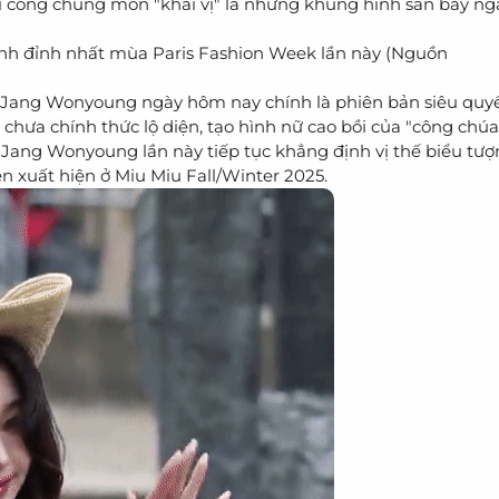
đãi công chúng món "khai vị" là những khung hình sân bay n
nh đỉnh nhất mùa Paris Fashion Week lần này (Nguồn
 Jang Wonyoung ngày hôm nay chính là phiên bản siêu quyế
chưa chính thức lộ diện, tạo hình nữ cao bồi của "công chú
Jang Wonyoung lần này tiếp tục khẳng định vị thế biểu tượ
n xuất hiện ở Miu Miu Fall/Winter 2025.