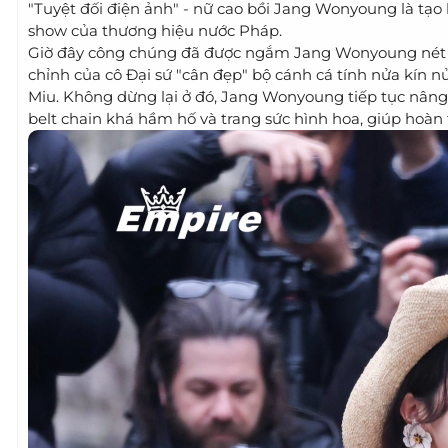
"Tuyệt đối điện ảnh" - nữ cao bồi Jang Wonyoung là tạo 
show của thương hiệu nước Pháp.
Giờ đây công chúng đã được ngắm Jang Wonyoung nét 
chỉnh của cô Đại sứ "cân đẹp" bộ cánh cá tính nửa kín 
Miu. Không dừng lại ở đó, Jang Wonyoung tiếp tục nâng t
belt chain khá hầm hố và trang sức hình hoa, giúp hoàn 