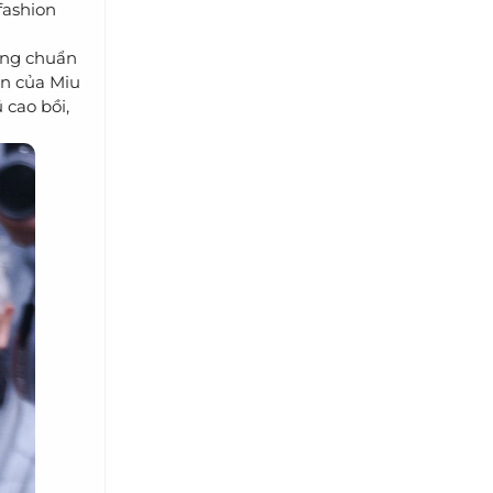
fashion
áng chuẩn
ộn của Miu
 cao bồi,