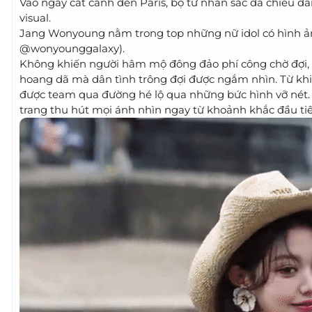
Vào ngày cất cánh đến Paris, bộ tứ nhan sắc đã chiêu 
visual.
Jang Wonyoung nằm trong top những nữ idol có hình ả
@wonyounggalaxy).
Không khiến người hâm mộ đông đảo phí công chờ đợi,
hoang dã mà dân tình trông đợi được ngắm nhìn. Từ khi 
được team qua đường hé lộ qua những bức hình vỡ nét. 
trang thu hút mọi ánh nhìn ngay từ khoảnh khắc đầu tiê