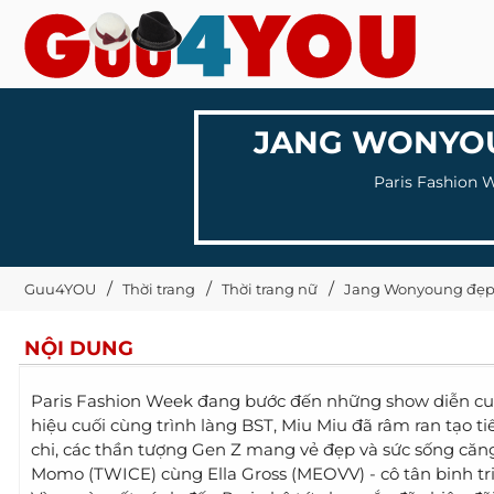
JANG WONYOU
Paris Fashion 
Guu4YOU
Thời trang
Thời trang nữ
Jang Wonyoung đẹp 
NỘI DUNG
Paris Fashion Week đang bước đến những show diễn cu
hiệu cuối cùng trình làng BST, Miu Miu đã râm ran tạo ti
chi, các thần tượng Gen Z mang vẻ đẹp và sức sống căng 
Momo (TWICE) cùng Ella Gross (MEOVV) - cô tân binh triể