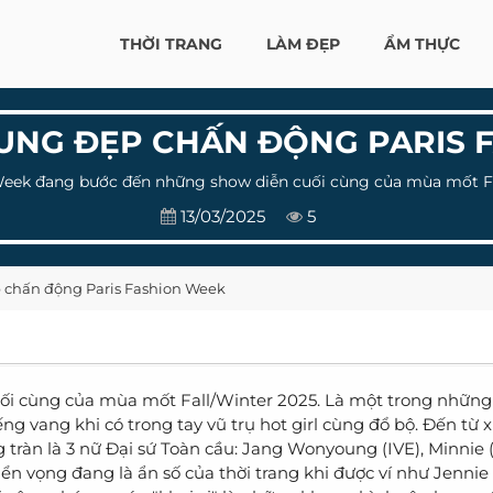
THỜI TRANG
LÀM ĐẸP
ẨM THỰC
NG ĐẸP CHẤN ĐỘNG PARIS 
Week đang bước đến những show diễn cuối cùng của mùa mốt Fa
13/03/2025
5
chấn động Paris Fashion Week
ối cùng của mùa mốt Fall/Winter 2025. Là một trong nhữn
ếng vang khi có trong tay vũ trụ hot girl cùng đổ bộ. Đến từ 
tràn là 3 nữ Đại sứ Toàn cầu: Jang Wonyoung (IVE), Minnie (
n vọng đang là ẩn số của thời trang khi được ví như Jennie