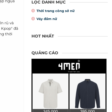
gập ngụa
LỌC DANH MỤC
Thời trang công sở nữ
Váy đầm nữ
n rũ và
a Kpop" đã
ng thời
HOT NHẤT
QUẢNG CÁO