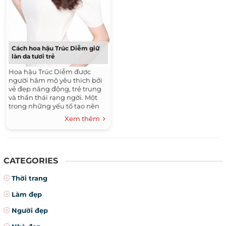
Cách hoa hậu Trúc Diễm giữ
làn da tươi trẻ
Hoa hậu Trúc Diễm được
người hâm mộ yêu thích bởi
vẻ đẹp năng động, trẻ trung
và thần thái rạng ngời. Một
trong những yếu tố tạo nên
nét đẹp cuốn hút của Trúc
Xem thêm
Diễm là làn da trắng, mịn
màng không tỳ vết.
CATEGORIES
Thời trang
Làm đẹp
Người đẹp