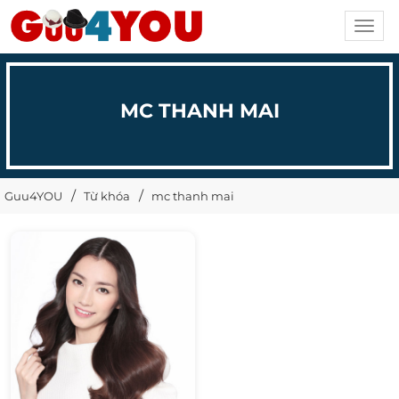
Toggl
navig
MC THANH MAI
Guu4YOU
Từ khóa
mc thanh mai