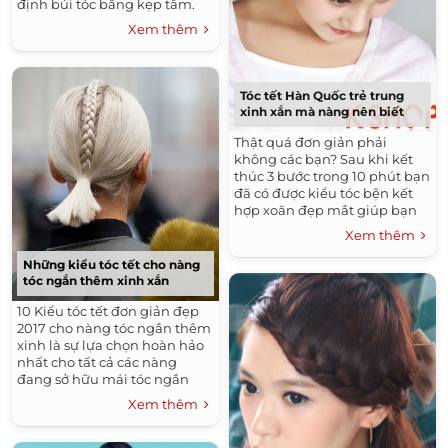
định búi tóc bằng kẹp tăm.
Xem thêm
Tóc tết Hàn Quốc trẻ trung
xinh xắn mà nàng nên biết
Thật quá đơn giản phải
không các bạn? Sau khi kết
thúc 3 bước trong 10 phút bạn
đã có được kiểu tóc bện kết
hợp xoăn đẹp mắt giúp bạn
tự tin trong một ngày làm
Xem thêm
việc. Thật quá đơn giản để
bạn tạo được kiểu tóc tuyệt
Những kiểu tóc tết cho nàng
đẹp và dễ thương đúng
tóc ngắn thêm xinh xắn
không nào.
10 Kiểu tóc tết đơn giản đẹp
2017 cho nàng tóc ngắn thêm
xinh là sự lựa chọn hoàn hảo
nhất cho tất cả các nàng
đang sở hữu mái tóc ngắn
muốn tạo kiểu tóc cho mình.
Xem thêm
Những...