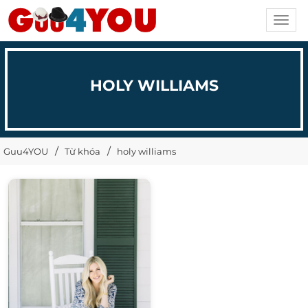
Toggl
navig
HOLY WILLIAMS
Guu4YOU
Từ khóa
holy williams