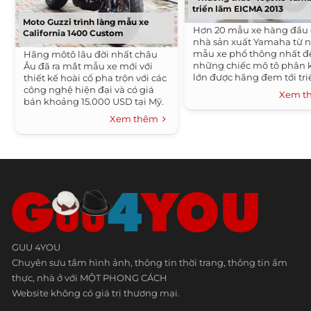
triển lãm EICMA 2013
Moto Guzzi trình làng mẫu xe
Hơn 20 mẫu xe hàng đầu
California 1400 Custom
nhà sản xuất Yamaha từ 
mẫu xe phổ thông nhất đ
Hãng môtô lâu đời nhất châu
những chiếc mô tô phân 
Âu đã ra mắt mẫu xe mới với
lớn được hãng đem tới tri
thiết kế hoài cổ pha trộn với các
lãm...
công nghệ hiện đại và có giá
Xem 
bán khoảng 15.000 USD tại Mỹ.
Moto Guzzi, với lịch sử ra đời từ...
Xem thêm
GUU 4YOU
Chuyên sưu tầm hình ảnh, thông tin thời trang, thông tin ẩm
thực, nhà ở với MỘT PHONG CÁCH
Website không có giá trị thương mại.