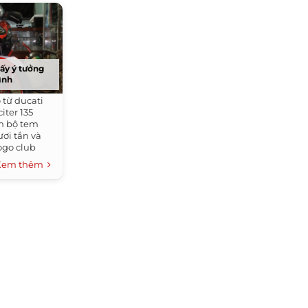
lấy ý tưởng
ình
 từ ducati
iter 135
h bộ tem
ươi tắn và
ogo club
 phần đầu xe
Xem thêm
ới cặp...