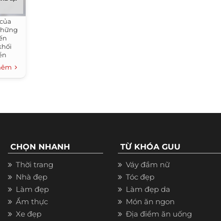
 của
những
ến
khối
ển
thêm
CHỌN NHANH
TỪ KHÓA GUU
Thời trang
Váy đầm nữ
Nhà đẹp
Tóc đẹp
Làm đẹp
Làm đẹp da
Ẩm thực
Món ăn ngon
Xe đẹp
Địa điểm ăn uống