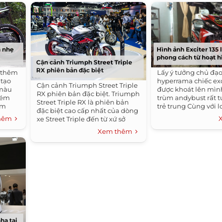
Hình ảnh Exciter 135 
n nhẹ
phong cách từ hoạt h
Cận cảnh Triumph Street Triple
RX phiên bản đặc biệt
Lấy ý tưởng chủ đạo
i thêm
hyperrama chiếc exc
 tạo
Cận cảnh Triumph Street Triple
được khoát lên mìn
 màu
RX phiên bản đặc biệt. Triumph
trùm andybust rất t
kém
Street Triple RX là phiên bản
trẻ trung Cùng với l
em
đặc biệt cao cấp nhất của dòng
exciter tiền giang,
thêm
xe Street Triple đến từ xứ sở
trong mạnh mẽ hơn v
sương mù, với giá bán vào
Xem thêm
khoảng 11.200 USD. Ở phiên
bản này chiếc Street Triple RX
được nâng cấp một...
ha tại