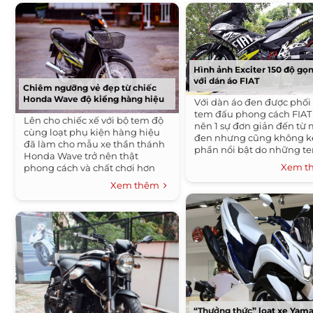
Hình ảnh Exciter 150 độ gọ
với dán áo FIAT
Chiêm ngưỡng vẻ đẹp từ chiếc
Honda Wave độ kiểng hàng hiệu
Với dàn áo đen được phố
tem đấu phong cách FIAT
Lên cho chiếc xế với bộ tem độ
nên 1 sự đơn giản đến từ
cùng loạt phụ kiện hàng hiệu
đen nhưng cũng không 
đã làm cho mẫu xe thần thánh
phần nổi bật do những t
Honda Wave trở nên thật
được thiết kế trên xe.
Xem 
phong cách và chất chơi hơn
nhiều. Cùng chiêm ngưỡng
Xem thêm
chiếc Wave độ cực chất này...
“Thưởng thức” loạt xe Yama