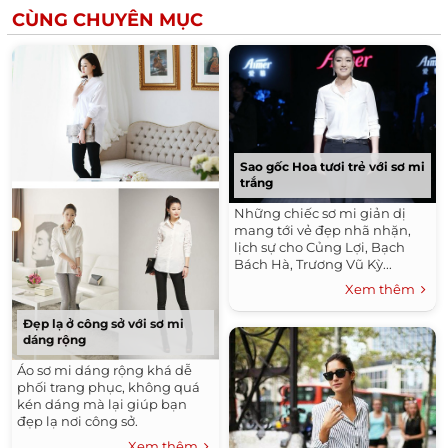
CÙNG CHUYÊN MỤC
Sao gốc Hoa tươi trẻ với sơ mi
trắng
Những chiếc sơ mi giản dị
mang tới vẻ đẹp nhã nhặn,
lịch sự cho Củng Lợi, Bạch
Bách Hà, Trương Vũ Kỳ...
Xem thêm
Đẹp lạ ở công sở với sơ mi
dáng rộng
Áo sơ mi dáng rộng khá dễ
phối trang phục, không quá
kén dáng mà lại giúp bạn
đẹp lạ nơi công sở.
Xem thêm