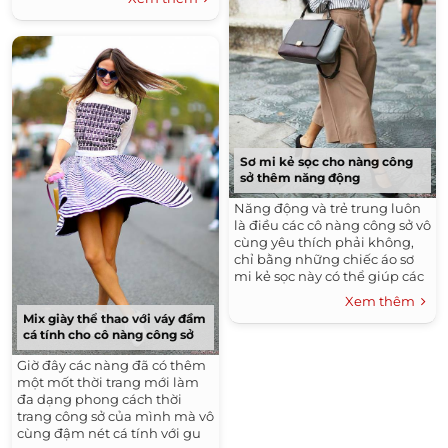
Sơ mi kẻ sọc cho nàng công
sở thêm năng động
Năng động và trẻ trung luôn
là điều các cô nàng công sở vô
cùng yêu thích phải không,
chỉ bằng những chiếc áo sơ
mi kẻ sọc này có thể giúp các
quý cô có thêm nhiều sự lựa
Xem thêm
chọn cho sự kết hợp với gu
Mix giày thể thao với váy đầm
thời trang của mình vô cùng
cá tính cho cô nàng công sở
năng động, trẻ trung và
phong cách nhé.
Giờ đây các nàng đã có thêm
một mốt thời trang mới làm
đa dạng phong cách thời
trang công sở của mình mà vô
cùng đậm nét cá tính với gu