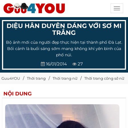
Toggl
navig
DIỆU HÂN DUYÊN DÁNG VỚI SƠ MI
TRẮNG
Bộ ảnh mới của người đẹp thực hiện tại thành phố Đà Lạt.
Bối cảnh là buổi sáng sớm mang không khí yên bình của
phố núi.
16/01/2014
27
Guu4YOU
Thời trang
Thời trang nữ
Thời trang công sở nữ
NỘI DUNG