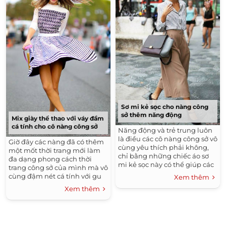
Sơ mi kẻ sọc cho nàng công
sở thêm năng động
Mix giày thể thao với váy đầm
cá tính cho cô nàng công sở
Năng động và trẻ trung luôn
là điều các cô nàng công sở vô
Giờ đây các nàng đã có thêm
cùng yêu thích phải không,
một mốt thời trang mới làm
chỉ bằng những chiếc áo sơ
đa dạng phong cách thời
mi kẻ sọc này có thể giúp các
trang công sở của mình mà vô
quý cô có thêm nhiều sự lựa
cùng đậm nét cá tính với gu
Xem thêm
chọn cho sự kết hợp với gu
thời trang này.
Xem thêm
thời trang của mình vô cùng
năng động, trẻ trung và
phong cách nhé.