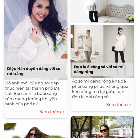
Đẹp lạ ở công sở với sơ mi
Diệu Hân duyên dáng với sơ
dáng rộng
mi trắng
Áo sơ mi dáng rộng khá dễ
Bộ ảnh mới của người đẹp
phối trang phục, không quá
thực hiện tại thành phố Đà
kén dáng mà lại giúp bạn
Lạt. Bối cảnh là buổi sáng
đẹp lạ nơi công sở.
sớm mang không khí yên
bình của phố núi.
Xem thêm
Xem thêm