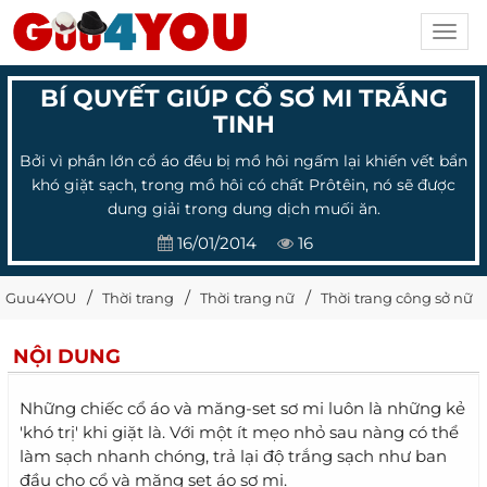
Toggl
navig
BÍ QUYẾT GIÚP CỔ SƠ MI TRẮNG
TINH
Bởi vì phần lớn cổ áo đều bị mồ hôi ngấm lại khiến vết bẩn
khó giặt sạch, trong mồ hôi có chất Prôtêin, nó sẽ được
dung giải trong dung dịch muối ăn.
16/01/2014
16
Guu4YOU
Thời trang
Thời trang nữ
Thời trang công sở nữ
NỘI DUNG
Những chiếc cổ áo và măng-set sơ mi luôn là những kẻ
'khó trị' khi giặt là. Với một ít mẹo nhỏ sau nàng có thể
làm sạch nhanh chóng, trả lại độ trắng sạch như ban
đầu cho cổ và măng set áo sơ mi.