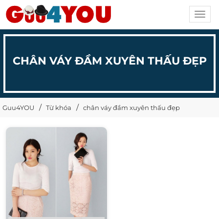
Toggl
navig
CHÂN VÁY ĐẦM XUYÊN THẤU ĐẸP
Guu4YOU
Từ khóa
chân váy đầm xuyên thấu đẹp