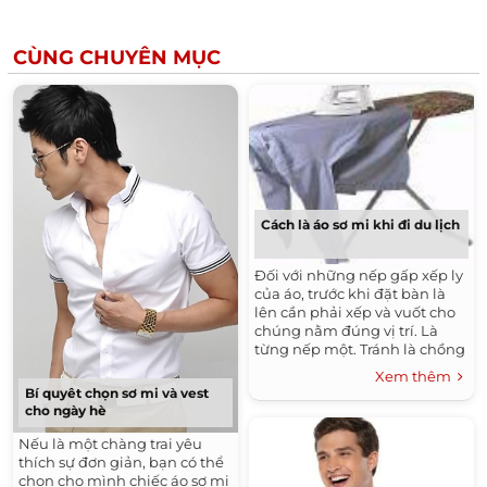
CÙNG CHUYÊN MỤC
Cách là áo sơ mi khi đi du lịch
Đối với những nếp gấp xếp ly
của áo, trước khi đặt bàn là
lên cần phải xếp và vuốt cho
chúng nằm đúng vị trí. Là
từng nếp một. Tránh là chồng
lên nhau tạo thành nhiều ly
Xem thêm
làm xấu áo.
Bí quyêt chọn sơ mi và vest
cho ngày hè
Nếu là một chàng trai yêu
thích sự đơn giản, bạn có thể
chọn cho mình chiếc áo sơ mi