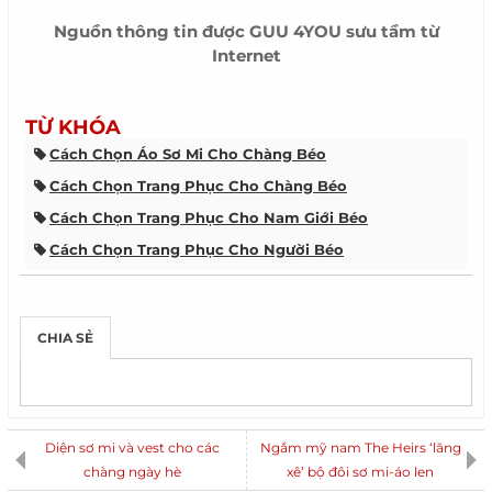
Nguồn thông tin được
GUU 4YOU
sưu tầm từ
Internet
TỪ KHÓA
Cách Chọn Áo Sơ Mi Cho Chàng Béo
Cách Chọn Trang Phục Cho Chàng Béo
Cách Chọn Trang Phục Cho Nam Giới Béo
Cách Chọn Trang Phục Cho Người Béo
Mẹo Mặc Quần Áo Đẹp Cho Nam Giới Béo
Thời Trang Cho Người Béo
CHIA SẺ
Diện sơ mi và vest cho các
Ngắm mỹ nam The Heirs ‘lăng
chàng ngày hè
xê’ bộ đôi sơ mi-áo len