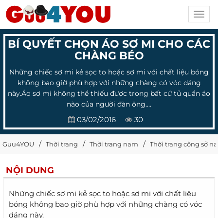
Toggl
navig
BÍ QUYẾT CHỌN ÁO SƠ MI CHO CÁC
CHÀNG BÉO
Những chiếc sơ mi kẻ sọc to hoặc sơ mi với chất liệu bóng
không bao giờ phù hợp với những chàng có vóc dáng
này.Áo sơ mi không thể thiếu được trong bất cứ tủ quần áo
nào của người đàn ông....
03/02/2016
30
Guu4YOU
Thời trang
Thời trang nam
Thời trang công sở n
NỘI DUNG
Những chiếc sơ mi kẻ sọc to hoặc sơ mi với chất liệu
bóng không bao giờ phù hợp với những chàng có vóc
dáng này.