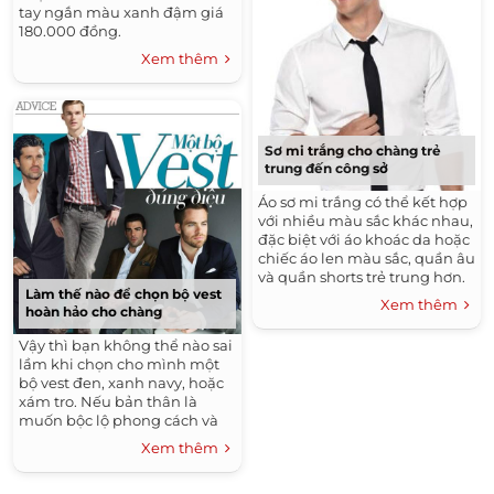
tay ngắn màu xanh đậm giá
180.000 đồng.
Xem thêm
Sơ mi trắng cho chàng trẻ
trung đến công sở
Áo sơ mi trắng có thể kết hợp
với nhiều màu sắc khác nhau,
đặc biệt với áo khoác da hoặc
chiếc áo len màu sắc, quần âu
và quần shorts trẻ trung hơn.
Làm thế nào để chọn bộ vest
Ở mọi thời điểm, chiếc áo có
Xem thêm
hoàn hảo cho chàng
thể giúp cánh mày râu tạo
nhiều phong cách khác nhau,
Vậy thì bạn không thể nào sai
trẻ trung, nam tính, quyến rũ
lầm khi chọn cho mình một
và lãng mạn…
bộ vest đen, xanh navy, hoặc
xám tro. Nếu bản thân là
muốn bộc lộ phong cách và
sự ấn tượng, thì đừng ngần
Xem thêm
ngại chọn cho mình những
gam màu sáng, chất liệu lạ,