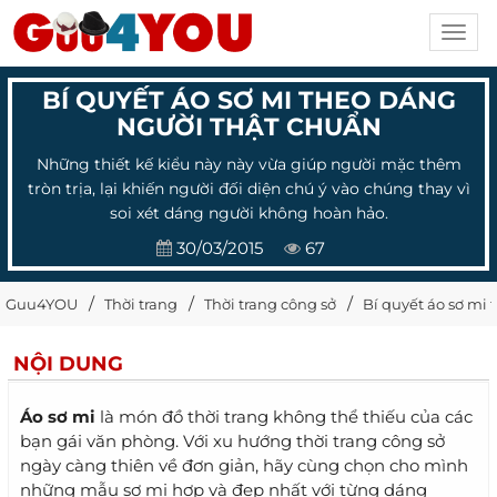
Toggl
navig
BÍ QUYẾT ÁO SƠ MI THEO DÁNG
NGƯỜI THẬT CHUẨN
Những thiết kế kiểu này này vừa giúp người mặc thêm
tròn trịa, lại khiến người đối diện chú ý vào chúng thay vì
soi xét dáng người không hoàn hảo.
30/03/2015
67
Guu4YOU
Thời trang
Thời trang công sở
Bí quyết áo sơ mi
NỘI DUNG
Áo sơ mi
là món đồ thời trang không thể thiếu của các
bạn gái văn phòng. Với xu hướng thời trang công sở
ngày càng thiên về đơn giản, hãy cùng chọn cho mình
những mẫu sơ mi hợp và đẹp nhất với từng dáng