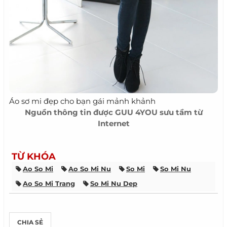
Áo sơ mi đẹp cho bạn gái mảnh khảnh
Nguồn thông tin được
GUU 4YOU
sưu tầm từ
Internet
TỪ KHÓA
Ao So Mi
Ao So Mi Nu
So Mi
So Mi Nu
Ao So Mi Trang
So Mi Nu Dep
CHIA SẺ