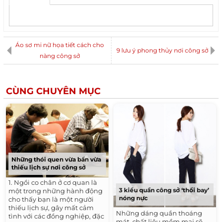
Áo sơ mi nữ họa tiết cách cho
9 lưu ý phong thủy nơi công sở
nàng công sở
CÙNG CHUYÊN MỤC
Những thói quen vừa bẩn vừa
thiếu lịch sự nơi công sở
1. Ngồi co chân ở cơ quan là
3 kiểu quần công sở ‘thổi bay’
một trong những hành động
nóng nực
cho thấy bạn là một người
thiếu lịch sự, gây mất cảm
Những dáng quần thoáng
tình với các đồng nghiệp, đặc
mát, chất liệu mềm mại sẽ