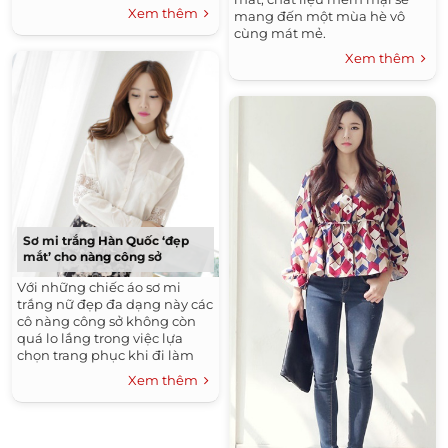
biệt là các sếp. 1. Ngồi co chân
Xem thêm
mang đến một mùa hè vô
ở cơ quan là một trong những
cùng mát mẻ.
hành động cho thấy...
Xem thêm
Sơ mi trắng Hàn Quốc ‘đẹp
mắt’ cho nàng công sở
Với những chiếc áo sơ mi
trắng nữ đẹp đa dạng này các
cô nàng công sở không còn
quá lo lắng trong việc lựa
chọn trang phục khi đi làm
nữa.
Xem thêm