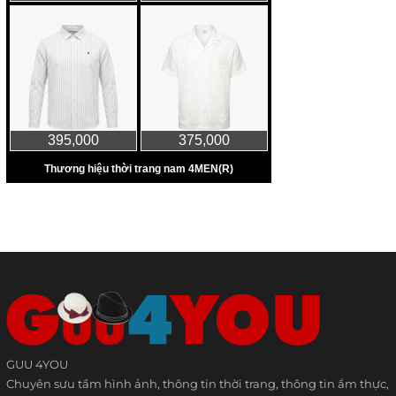
GUU 4YOU
Chuyên sưu tầm hình ảnh, thông tin thời trang, thông tin ẩm thực,