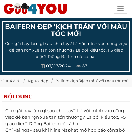
Toggl
navig
BAIFERN ĐẸP ‘KỊCH TRẦN’ VỚI MÀU
TÓC MỚI
Con gái hay làm gì sau chia tay? Là vùi mình vào công việc
để bận rộn xua tan tổn thương? Là đổi kiểu tóc, F5 giao
diện? Riêng Baifern có cả hai!
07/07/2024
67
Guu4YOU
Người đẹp
Baifern đẹp ‘kịch trần’ với màu tóc mới
NỘI DUNG
Con gái hay làm gì sau chia tay? Là vùi mình vào công
việc để bận rộn xua tan tổn thương? Là đổi kiểu tóc, F5
giao diện? Riêng Baifern có cả hai!
Chỉ vài ngày sau khi Nine Naphat mở họp báo công bố