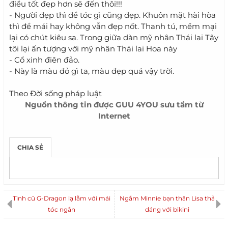
điều tốt đẹp hơn sẽ đến thôi!!!
- Người đẹp thì để tóc gì cũng đẹp. Khuôn mặt hài hòa
thì để mái hay không vẫn đẹp nốt. Thanh tú, mềm mại
lại có chút kiêu sa. Trong giữa dàn mỹ nhân Thái lai Tây
tôi lại ấn tượng với mỹ nhân Thái lai Hoa này
- Cổ xinh điên đảo.
- Này là màu đỏ gì ta, màu đẹp quá vậy trời.
Theo Đời sống pháp luật
Nguồn thông tin được
GUU 4YOU
sưu tầm từ
Internet
CHIA SẺ
Tình cũ G-Dragon lạ lẫm với mái
Ngắm Minnie bạn thân Lisa thả
tóc ngắn
dáng với bikini