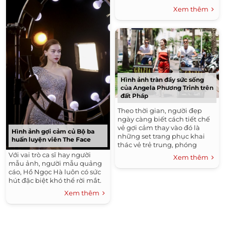
Xem thêm
Hình ảnh tràn đầy sức sống
của Angela Phương Trinh trên
đất Pháp
Theo thời gian, người đẹp
ngày càng biết cách tiết chế
vẻ gợi cảm thay vào đó là
Hình ảnh gợi cảm củ Bộ ba
những set trang phục khai
huấn luyện viên The Face
thác vẻ trẻ trung, phóng
khoáng.
Với vai trò ca sĩ hay người
Xem thêm
mẫu ảnh, người mẫu quảng
cáo, Hồ Ngọc Hà luôn có sức
hút đặc biệt khó thể rời mắt.
Xem thêm