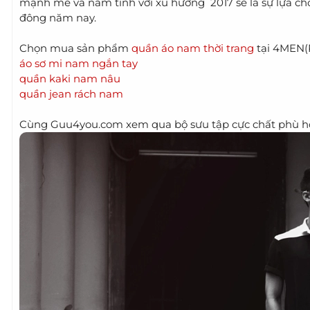
mạnh mẽ và nam tính với xu hướng 2017 sẽ là sự lựa c
đông năm nay.
Chọn mua sản phẩm
quần áo nam thời trang
tại 4MEN(
áo sơ mi nam ngắn tay
quần kaki nam nâu
quần jean rách nam
Cùng Guu4you.com xem qua bộ sưu tập cực chất phù h