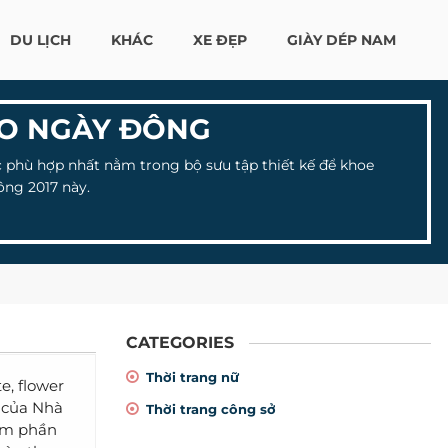
DU LỊCH
KHÁC
XE ĐẸP
GIÀY DÉP NAM
HO NGÀY ĐÔNG
 phù hợp nhất nằm trong bộ sưu tập thiết kế để khoe
ông 2017 này.
CATEGORIES
Thời trang nữ
e, flower
p của Nhà
Thời trang công sở
kém phần