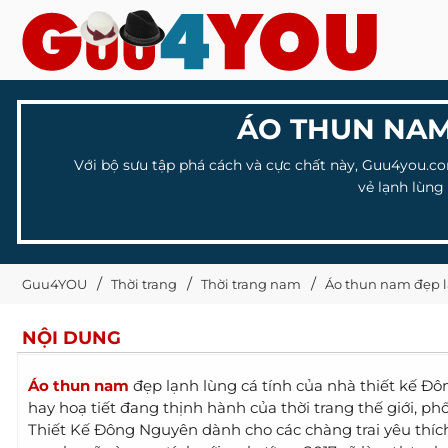
ÁO THUN NAM
Với bộ sưu tập phá cách và cực chất này, Guu4you.c
vẻ lạnh lùng
Guu4YOU
Thời trang
Thời trang nam
Áo thun nam đẹp l
NỘI DUNG
Áo thun nam
đẹp lạnh lùng cá tính của nhà thiết kế Đô
hay hoạ tiết đang thịnh hành của thời trang thế giới, p
Thiết Kế Đông Nguyên dành cho các chàng trai yêu thí