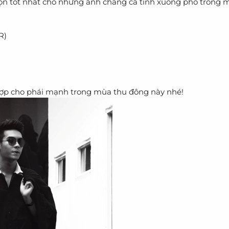
họn tốt nhất cho những anh chàng cá tính xuống phó trong 
R)
ợp cho phái mạnh trong mùa thu đông này nhé!