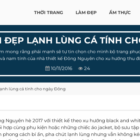
THỜI TRANG
LÀM ĐẸP
ẨM THỰC
 ĐẸP LẠNH LÙNG CÁ TÍNH C
om mong rằng phái mạnh sẽ tự tin chọn cho mình bộ trang phục
 và nam tính của nhà thiết kế Đông Nguyên cho xu hướng thu đ
10/11/2016
24
ạnh lùng cá tính cho ngày Đông
ng Nguyên hè 2017 với thiết kế theo xu hướng black and whit
hối hợp cùng phụ kiện hoặc những chiếc áo jacket, bộ sưu tậ
ch phong cách bí ẩn, pha chút lạnh lùng nhưng vẫn không 