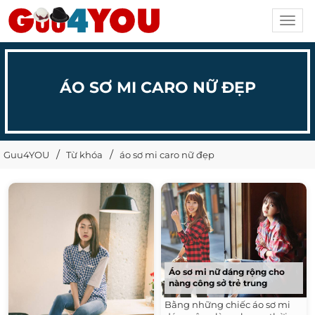
Toggl
navig
ÁO SƠ MI CARO NỮ ĐẸP
Guu4YOU
Từ khóa
áo sơ mi caro nữ đẹp
Áo sơ mi nữ dáng rộng cho
nàng công sở trẻ trung
Bằng những chiếc áo sơ mi