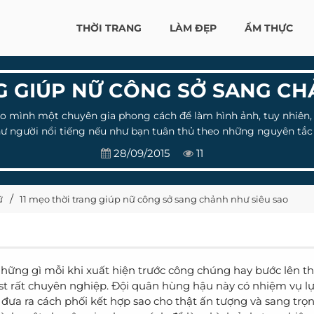
THỜI TRANG
LÀM ĐẸP
ẨM THỰC
NG GIÚP NỮ CÔNG SỞ SANG CH
ho mình một chuyên gia phong cách để làm hình ảnh, tuy nhiê
ư người nổi tiếng nếu như bạn tuân thủ theo những nguyên tắc 
28/09/2015
11
ữ
11 mẹo thời trang giúp nữ công sở sang chảnh như siêu sao
 những gì mỗi khi xuất hiện trước công chúng hay bước lên t
ylist rất chuyên nghiệp. Đội quân hùng hậu này có nhiệm vụ l
đưa ra cách phối kết hợp sao cho thật ấn tượng và sang trọn