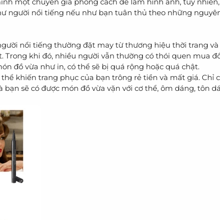
ình một chuyên gia phong cách để làm hình ảnh, tuy nhiên
 người nổi tiếng nếu như bạn tuân thủ theo những nguyên
người nổi tiếng thường đặt may từ thương hiệu thời trang v
hất. Trong khi đó, nhiều người vẫn thường có thói quen mua
món đồ vừa như in, có thể sẽ bị quá rộng hoặc quá chật.
thể khiến trang phục của bạn trông rẻ tiền và mất giá. Chỉ 
 bạn sẽ có được món đồ vừa vặn với cơ thể, ôm dáng, tôn dá