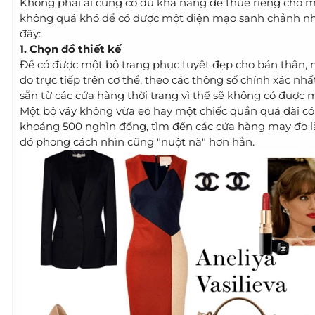
Không phải ai cũng có đủ khả năng để thuê riêng cho m
không quá khó để có được một diện mạo sanh chảnh như
đây:
1. Chọn đồ thiết kế
Để có được một bộ trang phục tuyệt đẹp cho bản thân, 
do trực tiếp trên cơ thể, theo các thông số chính xác n
sẵn từ các cửa hàng thời trang vì thế sẽ không có được 
Một bộ váy không vừa eo hay một chiếc quần quá dài có 
khoảng 500 nghìn đồng, tìm đến các cửa hàng may đo là
đó phong cách nhìn cũng "nuột nà" hơn hẳn.