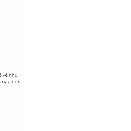
ó vẻ như
g màu mè.