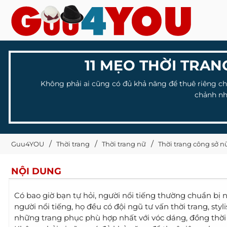
11 MẸO THỜI TRA
Không phải ai cũng có đủ khả năng để thuê riêng c
chảnh nh
Guu4YOU
Thời trang
Thời trang nữ
Thời trang công sở n
NỘI DUNG
Có bao giờ bạn tự hỏi, người nổi tiếng thường chuẩn bị
người nổi tiếng, họ đều có đội ngũ tư vấn thời trang, st
những trang phục phù hợp nhất với vóc dáng, đồng thời 