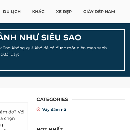
DU LỊCH
KHÁC
XE ĐẸP
GIÀY DÉP NAM
ẢNH NHƯ SIÊU SAO
n, cũng không quá khó để có được một diện mạo sanh
dưới đây:
CATEGORIES
Váy đầm nữ
hảm đỏ? Với
ựa chọn
g.
HOT NHẤT