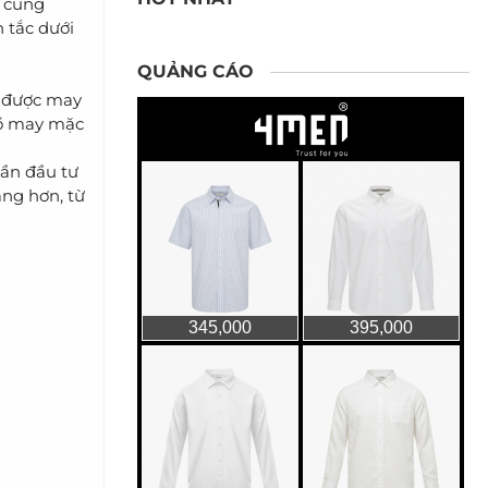
, cũng
 tắc dưới
QUẢNG CÁO
à được may
 đồ may mặc
cần đầu tư
ng hơn, từ