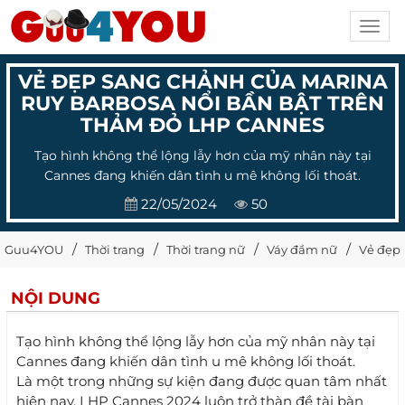
Toggl
navig
VẺ ĐẸP SANG CHẢNH CỦA MARINA
RUY BARBOSA NỔI BẦN BẬT TRÊN
THẢM ĐỎ LHP CANNES
Tạo hình không thể lộng lẫy hơn của mỹ nhân này tại
Cannes đang khiến dân tình u mê không lối thoát.
22/05/2024
50
Guu4YOU
Thời trang
Thời trang nữ
Váy đầm nữ
Vẻ đẹp 
NỘI DUNG
Tạo hình không thể lộng lẫy hơn của mỹ nhân này tại
Cannes đang khiến dân tình u mê không lối thoát.
Là một trong những sự kiện đang được quan tâm nhất
hiện nay, LHP Cannes 2024 luôn trở thàn đề tài bàn