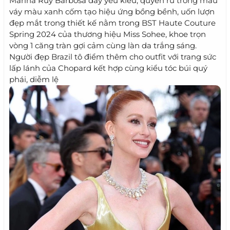
Marina Ruy Barbosa đầy yêu kiểu, quyến rũ trong mẫu
váy màu xanh cốm tạo hiệu ứng bồng bềnh, uốn lượn
đẹp mắt trong thiết kế nằm trong BST Haute Couture
Spring 2024 của thương hiệu Miss Sohee, khoe trọn
vòng 1 căng tràn gợi cảm cùng làn da trắng sáng.
Người đẹp Brazil tô điểm thêm cho outfit với trang sức
lấp lánh của Chopard kết hợp cùng kiểu tóc búi quý
phái, diễm lệ