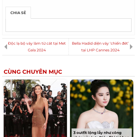
CHIA SẺ
Độc lạ bộ váy làm từ cát tại Met
Bella Hadid diện váy ‘chiến đét’
Gala 2024
tại LHP Cannes 2024
CÙNG CHUYÊN MỤC
3 outfit lộng lẫy như công