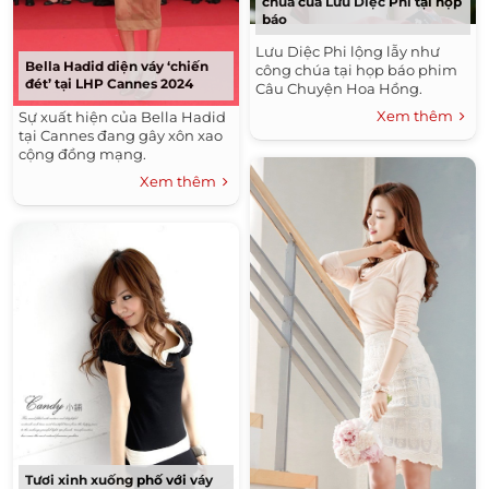
chúa của Lưu Diệc Phi tại họp
báo
Lưu Diệc Phi lộng lẫy như
Bella Hadid diện váy ‘chiến
công chúa tại họp báo phim
đét’ tại LHP Cannes 2024
Câu Chuyện Hoa Hồng.
Xem thêm
Sự xuất hiện của Bella Hadid
tại Cannes đang gây xôn xao
cộng đồng mạng.
Xem thêm
Tươi xinh xuống phố với váy