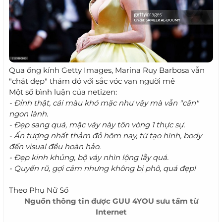
Qua ống kính Getty Images, Marina Ruy Barbosa vẫn
"chặt đẹp" thảm đỏ với sắc vóc vạn người mê
Một số bình luận của netizen:
- Đỉnh thật, cái màu khó mặc như vậy mà vẫn "cân"
ngon lành.
- Đẹp sang quá, mặc váy này tôn vòng 1 thực sự.
- Ấn tượng nhất thảm đỏ hôm nay, từ tạo hình, body
đến visual đều hoàn hảo.
- Đẹp kinh khủng, bộ váy nhìn lộng lẫy quá.
- Quyến rũ, gợi cảm nhưng không bị phô, quá đẹp!
Theo Phụ Nữ Số
Nguồn thông tin được
GUU 4YOU
sưu tầm từ
Internet