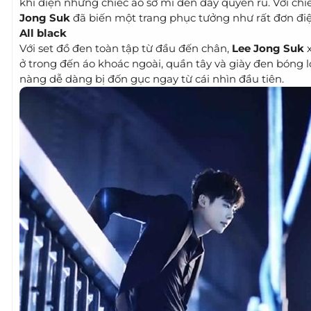
khi diện những chiếc áo sơ mi đen đầy quyến rũ. Với chi
Jong Suk
đã biến một trang phục tưởng như rất đơn điệ
All black
Với set đồ đen toàn tập từ đầu đến chân,
Lee Jong Suk
x
ở trong đến áo khoác ngoài, quần tây và giày đen bóng l
nàng dễ dàng bị đốn gục ngay từ cái nhìn đầu tiên.