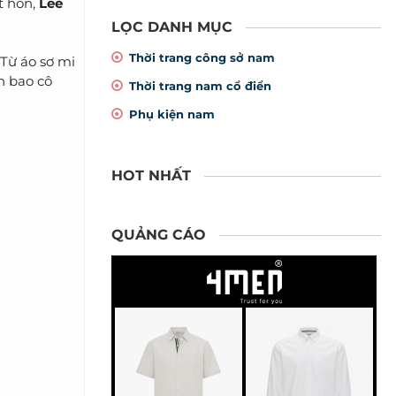
t hồn,
Lee
LỌC DANH MỤC
Thời trang công sở nam
Từ áo sơ mi
n bao cô
Thời trang nam cổ điển
Phụ kiện nam
HOT NHẤT
QUẢNG CÁO