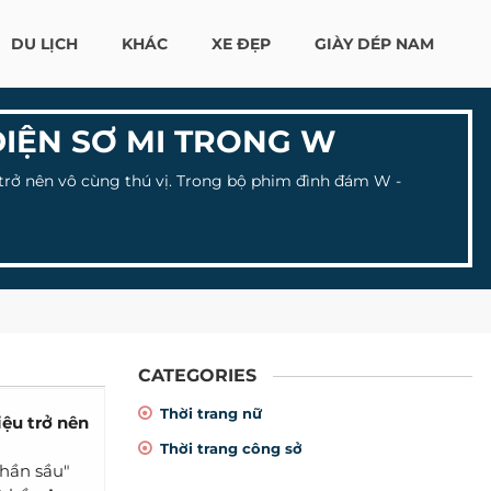
DU LỊCH
KHÁC
XE ĐẸP
GIÀY DÉP NAM
DIỆN SƠ MI TRONG W
u trở nên vô cùng thú vị. Trong bộ phim đình đám W -
CATEGORIES
Thời trang nữ
ệu trở nên
Thời trang công sở
thần sầu"