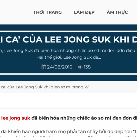
THỜI TRANG
LÀM ĐẸP
ẨM THỰC
I CA’ CỦA LEE JONG SUK KHI 
cảm, Lee Jong Suk đã biến hóa những chiếc áo sơ mi đen đơn điệ
Hai thế giới, Lee Jong Suk đã...
24/08/2016
138
 ca’ của Lee Jong Suk khi diện sơ mi trong W
,
lee jong suk
đã biến hóa những chiếc áo sơ mi đen đơn đi
k
đã khiến bao người hâm mộ phải tan chảy bởi độ đẹp trai "