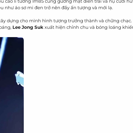
ều cao lí tưởng 1m85 cùng gương mặt điển trai và nụ cười hú
u như áo sơ mi đen trở nên đầy ấn tượng và mới lạ.
ây dựng cho mình hình tượng trưởng thành và chững chạc. 
oáng,
Lee Jong Suk
xuất hiện chỉnh chu và bóng loáng khiế