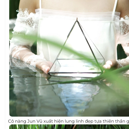
Cô nàng Jun Vũ xuất hiện lung linh đẹp tựa thiên thần