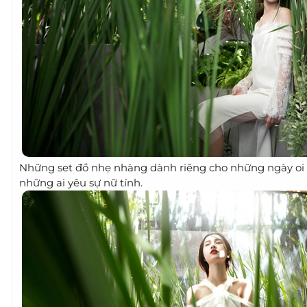
Những set đồ nhẹ nhàng dành riêng cho những ngày oi ả g
những ai yêu sự nữ tính.