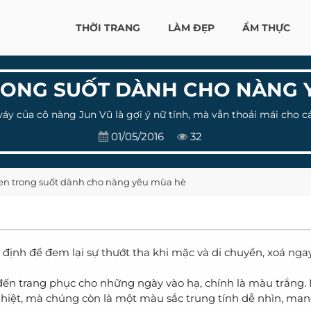
THỜI TRANG
LÀM ĐẸP
ẨM THỰC
RONG SUỐT DÀNH CHO NÀNG 
váy của cô nàng Jun Vũ là gợi ý nữ tính, mà vẫn thoải mái cho 
01/05/2016
32
ren trong suốt dành cho nàng yêu mùa hè
ịnh để đem lại sự thướt tha khi mặc và di chuyển, xoá nga
ến trang phục cho những ngày vào hạ, chính là màu trắng.
hiệt, mà chúng còn là một màu sắc trung tính dễ nhìn, man