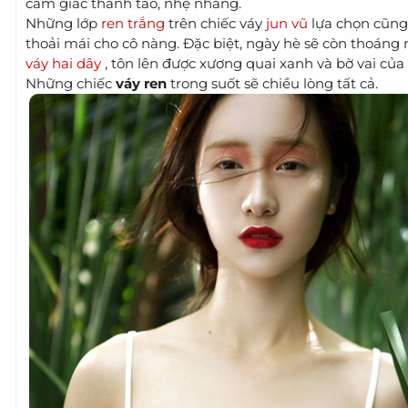
cảm giác thanh tao, nhẹ nhàng.
Những lớp
ren trắng
trên chiếc váy
jun vũ
lựa chọn cũng 
thoải mái cho cô nàng. Đặc biệt, ngày hè sẽ còn thoáng 
váy hai dây
, tôn lên được xương quai xanh và bờ vai của
Những chiếc
váy ren
trong suốt sẽ chiều lòng tất cả.