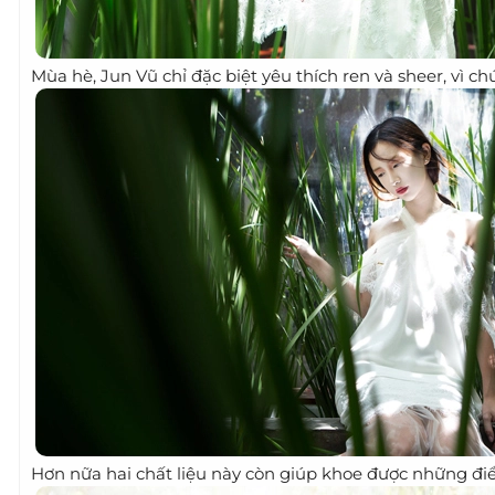
Mùa hè, Jun Vũ chỉ đặc biệt yêu thích ren và sheer, vì 
Hơn nữa hai chất liệu này còn giúp khoe được những đ