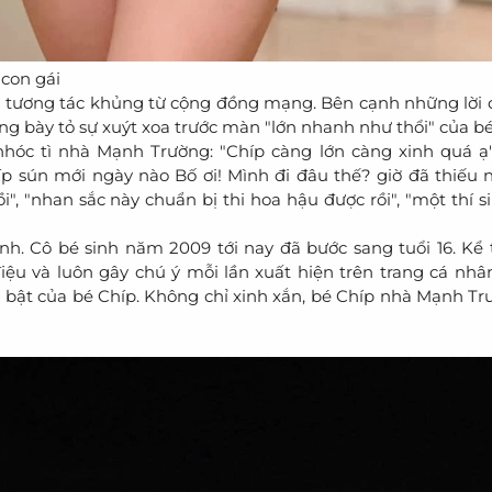
con gái
 tương tác khủng từ cộng đồng mạng. Bên cạnh những lời
 bày tỏ sự xuýt xoa trước màn "lớn nhanh như thổi" của bé
hóc tì nhà Mạnh Trường: "Chíp càng lớn càng xinh quá ạ"
Chíp sún mới ngày nào Bố ơi! Mình đi đâu thế? giờ đã thiếu n
i", "nhan sắc này chuẩn bị thi hoa hậu được rồi", "một thí 
. Cô bé sinh năm 2009 tới nay đã bước sang tuổi 16. Kể 
iệu và luôn gây chú ý mỗi lần xuất hiện trên trang cá nhân
i bật của bé Chíp. Không chỉ xinh xắn, bé Chíp nhà Mạnh Tr