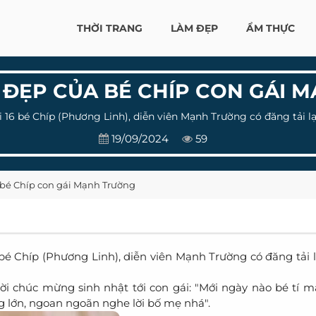
THỜI TRANG
LÀM ĐẸP
ẨM THỰC
H ĐẸP CỦA BÉ CHÍP CON GÁI
 16 bé Chíp (Phương Linh), diễn viên Mạnh Trường có đăng tải lạ
19/09/2024
59
a bé Chíp con gái Mạnh Trường
 bé Chíp (Phương Linh), diễn viên Mạnh Trường có đăng tải 
 chúc mừng sinh nhật tới con gái: "Mới ngày nào bé tí mà
ng lớn, ngoan ngoãn nghe lời bố mẹ nhá".