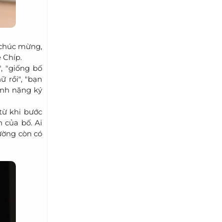
 chúc mừng,
 Chíp.
, "giống bố
ữ rồi", "bạn
sinh nặng ký
từ khi bước
 của bố. Ai
ường còn có