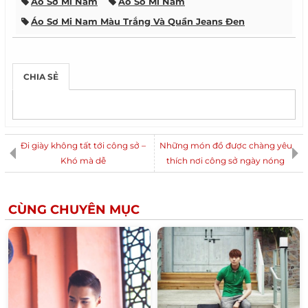
Áo Sơ Mi Nam
Ao So Mi Nam
Áo Sơ Mi Nam Màu Trắng Và Quần Jeans Đen
Áo Thun Kẻ Ngang
Áo Thunphông Nam
Kết Hợp Trang Phục Công Sở Cho Nam
CHIA SẺ
Mix Blazer Với Áo Thun Kẻ Ngang Và Quần Jeans
Mix Đồ Nam
Mix Đồ Nam Cùng Áo Blazer
Những Set Đồ Với Áo Blazer Nam
Phối Đồ Công Sở Cho Nam
Phối Đồ Nam
Đi giày không tất tới công sở –
Những món đồ được chàng yêu
Phối Đồ Nam Với Áo Blazer
Khó mà dễ
thích nơi công sở ngày nóng
Phong Cách Thời Trang Công Sở Cho Nam
Thời Trang Công Sở Cho Nam
CÙNG CHUYÊN MỤC
Thời Trang Nam Công Sở
Trẻ Trung Và Lịch Lãm Với Blazer Cho Các Chàng
Công Sở