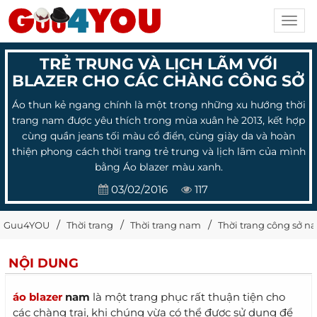
Toggl
navig
TRẺ TRUNG VÀ LỊCH LÃM VỚI
BLAZER CHO CÁC CHÀNG CÔNG SỞ
Áo thun kẻ ngang chính là một trong những xu hướng thời
trang nam được yêu thích trong mùa xuân hè 2013, kết hợp
cùng quần jeans tối màu cổ điển, cùng giày da và hoàn
thiện phong cách thời trang trẻ trung và lịch lãm của mình
bằng Áo blazer màu xanh.
03/02/2016
117
Guu4YOU
Thời trang
Thời trang nam
Thời trang công sở n
NỘI DUNG
áo blazer
nam
là một trang phục rất thuận tiện cho
các chàng trai, khi chúng vừa có thể được sử dụng để