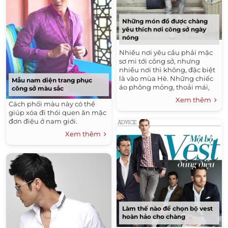
Những món đồ được chàng
yêu thích nơi công sở ngày
nóng
Nhiều nơi yêu cầu phải mặc
sơ mi tới công sở, nhưng
nhiều nơi thì không, đặc biệt
là vào mùa Hè. Những chiếc
Mẫu nam diện trang phục
áo phông mỏng, thoải mái,
công sở màu sắc
thoáng mát sẽ là gợi ý hàng
Xem thêm
Cách phối màu này có thể
đầu khi bạn đến sở làm trong
giúp xóa đi thói quen ăn mặc
ngày nóng.
đơn điệu ở nam giới.
Xem thêm
Làm thế nào để chọn bộ vest
hoàn hảo cho chàng