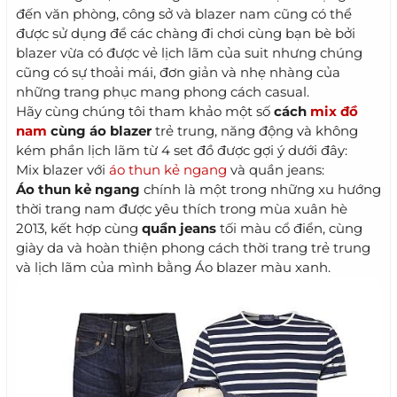
đến văn phòng, công sở và blazer nam cũng có thể
được sử dụng để các chàng đi chơi cùng bạn bè bởi
blazer vừa có được vẻ lịch lãm của suit nhưng chúng
cũng có sự thoải mái, đơn giản và nhẹ nhàng của
những trang phục mang phong cách casual.
Hãy cùng chúng tôi tham khảo một số
cách
mix đồ
nam
cùng áo blazer
trẻ trung, năng động và không
kém phần lịch lãm từ 4 set đồ được gợi ý dưới đây:
Mix blazer với
áo thun kẻ ngang
và quần jeans:
Áo thun kẻ ngang
chính là một trong những xu hướng
thời trang nam được yêu thích trong mùa xuân hè
2013, kết hợp cùng
quần jeans
tối màu cổ điển, cùng
giày da và hoàn thiện phong cách thời trang trẻ trung
và lịch lãm của mình bằng Áo blazer màu xanh.