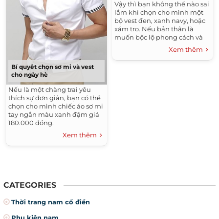
Vậy thì bạn không thể nào sai
lầm khi chọn cho mình một
bộ vest đen, xanh navy, hoặc
xám tro. Nếu bản thân là
muốn bộc lộ phong cách và
sự ấn tượng, thì đừng ngần
Xem thêm
ngại chọn cho mình những
gam màu sáng, chất liệu lạ,
Bí quyêt chọn sơ mi và vest
hay ngay cả hoa văn trên vải
cho ngày hè
cũng là ý kiến khá hay.
Nếu là một chàng trai yêu
thích sự đơn giản, bạn có thể
chọn cho mình chiếc áo sơ mi
tay ngắn màu xanh đậm giá
180.000 đồng.
Xem thêm
CATEGORIES
Thời trang nam cổ điển
Phụ kiện nam