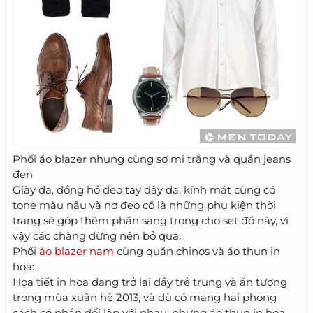
Phối áo blazer nhung cùng sơ mi trắng và quần jeans
đen
Giày da, đồng hồ đeo tay dây da, kính mát cùng có
tone màu nâu và nơ đeo cổ là những phụ kiện thời
trang sẽ góp thêm phần sang trọng cho set đồ này, vì
vậy các chàng đừng nên bỏ qua.
Phối
áo blazer nam
cùng quần chinos và áo thun in
hoa:
Họa tiết in hoa đang trở lại đầy trẻ trung và ấn tượng
trong mùa xuân hè 2013, và dù có mang hai phong
cách có phần đối lập với nhau, nhưng áo thun in hoa