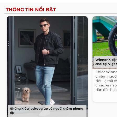
THÔNG TIN NỔI BẬT
Winner X độ
chơi tại Việt
Chiếc Winne
chiêm ngưỡ
siêu lạ mà 
chiếc xe nào
dàn đồ chơi 
cặp mâm làm
thiện và đẳn
Những kiểu jacket giúp vẻ ngoài thêm phong
độ