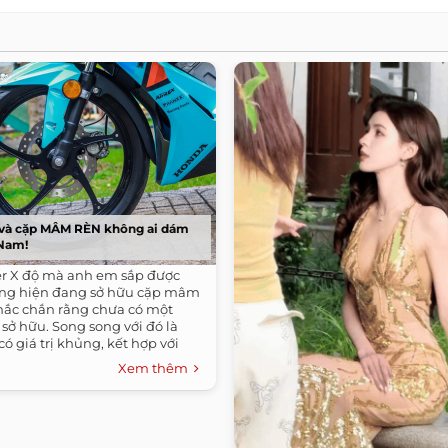
 và cặp MÂM RÈN không ai dám
 Nam!
r X độ mà anh em sắp được
ng hiện đang sở hữu cặp mâm
chắc chắn rằng chưa có một
 sở hữu. Song song với đó là
có giá trị khủng, kết hợp với
 cho tổng thể trở nên hoàn
Xem thêm
g cấp hơn.