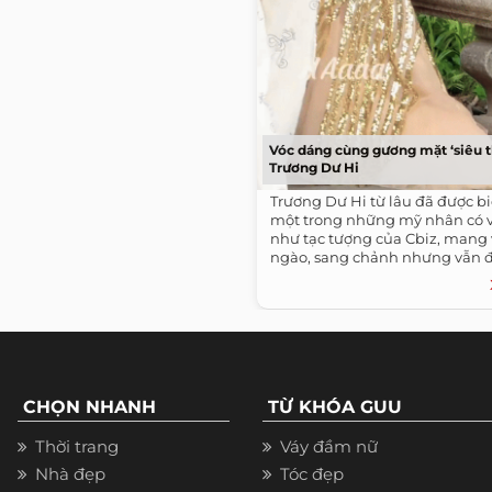
Vóc dáng cùng gương mặt ‘siêu t
Trương Dư Hi
Trương Dư Hi từ lâu đã được bi
một trong những mỹ nhân có v
như tạc tượng của Cbiz, mang 
ngào, sang chảnh nhưng vẫn đầ
CHỌN NHANH
TỪ KHÓA GUU
Thời trang
Váy đầm nữ
Nhà đẹp
Tóc đẹp