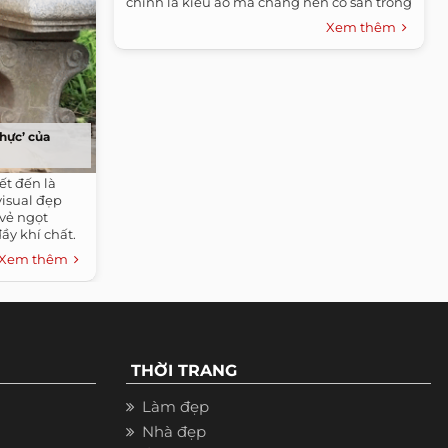
chính là kiểu áo mà chàng nên có sẵn trong
tủ quần áo của mình.
Xem thêm
hực’ của
ết đến là
isual đẹp
vẻ ngọt
y khí chất.
Xem thêm
THỜI TRANG
Làm đẹp
Nhà đẹp