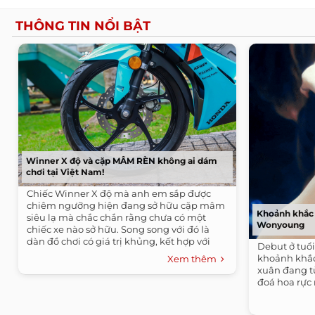
THÔNG TIN NỔI BẬT
Winner X độ và cặp MÂM RÈN không ai dám
chơi tại Việt Nam!
Chiếc Winner X độ mà anh em sắp được
chiêm ngưỡng hiện đang sở hữu cặp mâm
Khoảnh khắc 
siêu lạ mà chắc chắn rằng chưa có một
Wonyoung
chiếc xe nào sở hữu. Song song với đó là
dàn đồ chơi có giá trị khủng, kết hợp với
Debut ở tuổi
cặp mâm làm cho tổng thể trở nên hoàn
khoảnh khắc
Xem thêm
thiện và đẳng cấp hơn.
xuân đang t
đoá hoa rực 