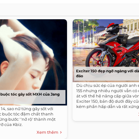
Exciter 150 đẹp ngỡ ngàng với d
đáo
Dù chịu sức ép của người anh 
155 nhưng nhiều người vẫn có 
buộc tóc gây sốt MXH của Jang
át với thế hệ nâng cấp giữa vò
Exciter 150, bản độ dưới đây 
kém phần hấp dẫn và rất xứn
 14, sao nữ từng gây sốt với
anh em tham khảo.
 buộc tóc đậm chất thanh
ừng bước ''nở rộ' thành một
rỡ của Kbiz.
Xem thêm