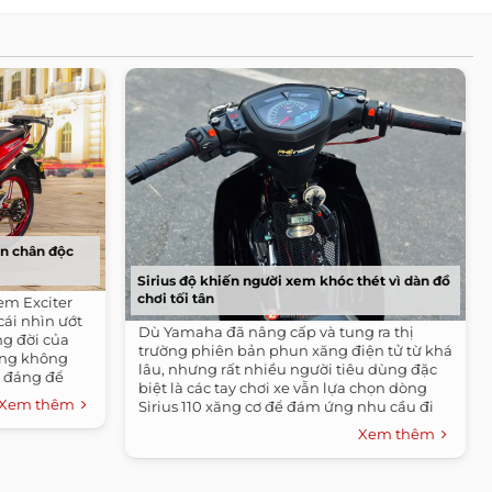
àn chân độc
Sirius độ khiến người xem khóc thét vì dàn đồ
chơi tối tân
em Exciter
cái nhìn ướt
Dù Yamaha đã nâng cấp và tung ra thị
ng đời của
trường phiên bản phun xăng điện tử từ khá
cũng không
lâu, nhưng rất nhiều người tiêu dùng đặc
g đáng để
biệt là các tay chơi xe vẫn lựa chọn dòng
Xem thêm
Sirius 110 xăng cơ để đám ứng nhu cầu đi
lại cũng như thỏa mãn cơn mê độ xe của
Xem thêm
mình.