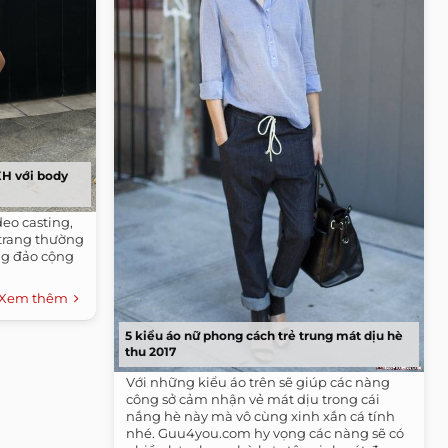
H với body
deo casting,
 trang thường
ng đảo cộng
Xem thêm
5 kiểu áo nữ phong cách trẻ trung mát dịu hè
thu 2017
Với những kiểu áo trên sẽ giúp các nàng
công sở cảm nhận vẻ mát dịu trong cái
nắng hè này mà vô cùng xinh xắn cá tính
nhé. Guu4you.com hy vọng các nàng sẽ có