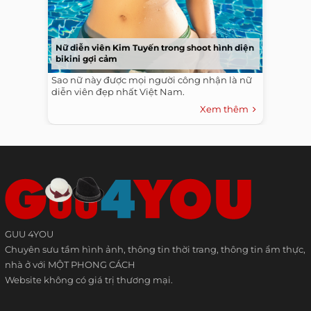
Nữ diễn viên Kim Tuyến trong shoot hình diện
bikini gợi cảm
Sao nữ này được mọi người công nhận là nữ
diễn viên đẹp nhất Việt Nam.
Xem thêm
GUU 4YOU
Chuyên sưu tầm hình ảnh, thông tin thời trang, thông tin ẩm thực,
nhà ở với MỘT PHONG CÁCH
Website không có giá trị thương mại.