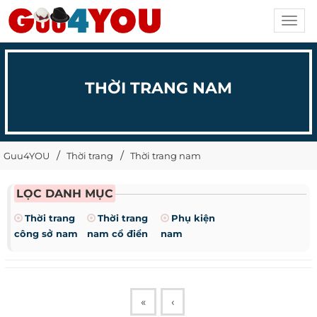
Toggl
navig
THỜI TRANG NAM
Guu4YOU
Thời trang
Thời trang nam
LỌC DANH MỤC
Thời trang
Thời trang
Phụ kiện
công sở nam
nam cổ điển
nam
«
‹