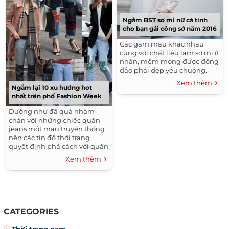
Ngắm BST sơ mi nữ cá tính
cho bạn gái công sở năm 2016
Các gam màu khác nhau
cùng với chất liệu làm sơ mi ít
nhăn, mềm mỏng được đông
đảo phái đẹp yêu chuộng.
Xem thêm
Ngắm lại 10 xu hướng hot
nhất trên phố Fashion Week
Dường như đã quá nhàm
chán với những chiếc quần
jeans một màu truyền thống
nên các tín đồ thời trang
quyết định phá cách với quần
jeans chắp vá. Đây cũng là ý
Xem thêm
tưởng để các cô nàng đam
mê thời trang 'tái chế' cho
chiếc quần jeans cũ kỹ của
mình.
CATEGORIES