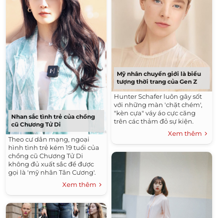
Mỹ nhân chuyển giới là biểu
tượng thời trang của Gen Z
Hunter Schafer luôn gây sốt
với những màn 'chặt chém',
"kèn cựa" váy áo cực căng
Nhan sắc tình trẻ của chồng
trên các thảm đỏ sự kiện.
cũ Chương Tử Di
Xem thêm
Theo cư dân mạng, ngoại
hình tình trẻ kém 19 tuổi của
chồng cũ Chương Tử Di
không đủ xuất sắc để được
gọi là 'mỹ nhân Tân Cương'.
Xem thêm