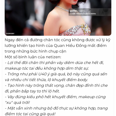
Ngay đến cả đường chân tóc cũng không được xử lý kỹ
lưỡng khiến tạo hình của Quan Hiểu Đồng mất điểm
trong những bức hình chụp cận
Một số bình luận của netizen:
- Lợi thế đôi chân thì phần váy diêm dúa che hết đi,
makeup tóc tai đều không hợp dìm thật sự.
- Trông như phải U40 ý già quá, bộ này cũng quá sến
và nhiều chi tiết thừa, lộ khuyết điểm body.
- Tạo hình này trông thất vọng, chân đẹp đỉnh thì che
đi, phần bắp tay to thì lộ hết.
- Váy đúng kiểu phô hết khuyết điểm, makeup cũng
"xu" quá trời!
- Mặt vẫn xinh nhưng bộ đồ thực sự không hợp, trang
điểm tóc tai cũng già quá!