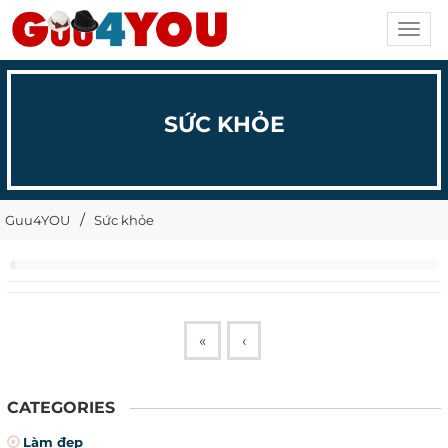
Toggl
navig
SỨC KHỎE
Guu4YOU
Sức khỏe
«
‹
CATEGORIES
Làm đẹp