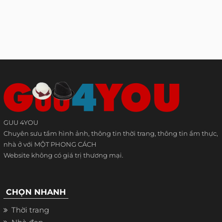
GUU 4YOU
Chuyên sưu tầm hình ảnh, thông tin thời trang, thông tin ẩm thực,
nhà ở với MỘT PHONG CÁCH
Website không có giá trị thương mại.
CHỌN NHANH
Thời trang