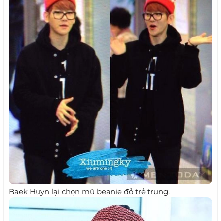
Baek Huyn lại chọn mũ beanie đỏ trẻ trung.