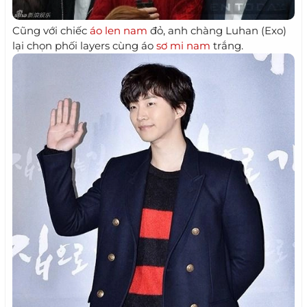
Cũng với chiếc
áo len nam
đỏ, anh chàng Luhan (Exo)
lại chọn phối layers cùng áo
sơ mi nam
trắng.