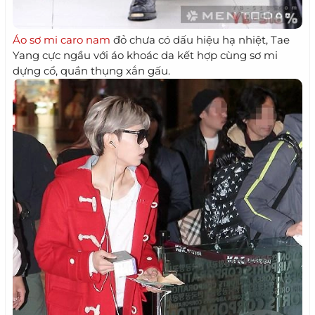
Áo sơ mi caro nam
đỏ chưa có dấu hiệu hạ nhiệt, Tae
Yang cực ngầu với áo khoác da kết hợp cùng sơ mi
dựng cổ, quần thụng xắn gấu.