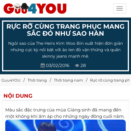
Toggl
navig
RỰC RỠ CÙNG TRANG PHỤC MANG
SẮC ĐỎ NHƯ SAO HÀN
Ngôi sao của The Heirs Kim Woo Bin xuất hiện đơn giản
nhưng cực kỳ nổi bật với áo len đỏ vặn thừng và quần
skinny jeans mạnh mẽ.
03/02/2016
28
Guu4YOU
Thời trang
Thời trang nam
Rực rỡ cùng trang p
NỘI DUNG
Màu sắc đặc trưng của mùa Giáng sinh đã mang đến
một không khí ấm áp cho những ngày đông cuối năm.