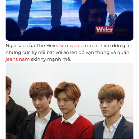
Ngôi sao của The Heirs
kim woo bin
xuất hiện đơn giản
nhưng cực kỳ nổi bật với áo len đỏ vặn thừng và
quần
jeans nam
skinny mạnh mẽ.