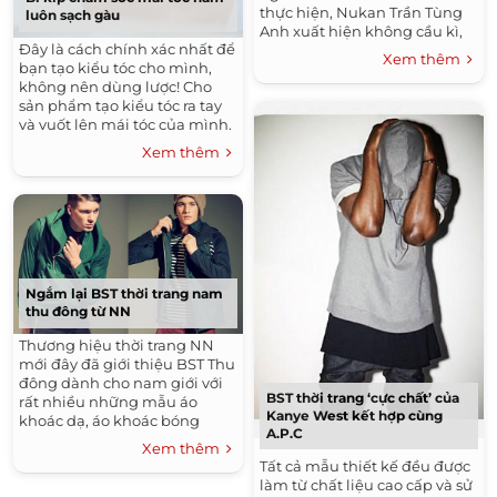
thực hiện, Nukan Trần Tùng
luôn sạch gàu
Anh xuất hiện không cầu kì,
Đây là cách chính xác nhất để
bóng bẩy, nhưng vẫn đầy lôi
Xem thêm
bạn tạo kiểu tóc cho mình,
cuốn và không kém phần lạ
không nên dùng lược! Cho
lẫm với...
sản phẩm tạo kiểu tóc ra tay
và vuốt lên mái tóc của mình.
Sẽ nhanh và dễ dàng hơn
Xem thêm
nhiều, mà không làm gãy tóc
của bạn nữa nhé!
Ngắm lại BST thời trang nam
thu đông từ NN
Thương hiệu thời trang NN
mới đây đã giới thiệu BST Thu
đông dành cho nam giới với
BST thời trang ‘cực chất’ của
rất nhiều những mẫu áo
Kanye West kết hợp cùng
khoác dạ, áo khoác bóng
A.P.C
chày, áo blazer, áo thun...
Xem thêm
Tất cả mẫu thiết kế đều được
làm từ chất liệu cao cấp và sử