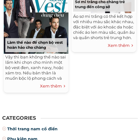
Sơ mi trắng cho chàng trẻ
trung đến công sở
Áo sơ mi trắng có thể kết hợp
với nhiều màu sắc khác nhau,
đặc biệt với áo khoác da hoặc
chiếc áo len màu sắc, quần âu
và quần shorts trẻ trung hơn.
Làm thế nào để chọn bộ vest
Ở mọi thời điểm, chiếc áo có
Xem thêm
hoàn hảo cho chàng
thể giúp cánh mày râu tạo
nhiều phong cách khác nhau,
Vậy thì bạn không thể nào sai
trẻ trung, nam tính, quyến rũ
lầm khi chọn cho mình một
và lãng mạn…
bộ vest đen, xanh navy, hoặc
xám tro. Nếu bản thân là
muốn bộc lộ phong cách và
sự ấn tượng, thì đừng ngần
Xem thêm
ngại chọn cho mình những
gam màu sáng, chất liệu lạ,
hay ngay cả hoa văn trên vải
cũng là ý kiến khá hay.
CATEGORIES
Thời trang nam cổ điển
Phụ kiện nam