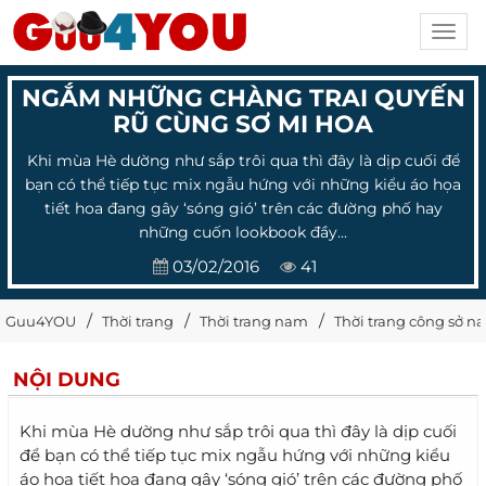
Toggl
navig
NGẮM NHỮNG CHÀNG TRAI QUYẾN
RŨ CÙNG SƠ MI HOA
Khi mùa Hè dường như sắp trôi qua thì đây là dịp cuối để
bạn có thể tiếp tục mix ngẫu hứng với những kiểu áo họa
tiết hoa đang gây ‘sóng gió’ trên các đường phố hay
những cuốn lookbook đầy...
03/02/2016
41
Guu4YOU
Thời trang
Thời trang nam
Thời trang công sở n
NỘI DUNG
Khi mùa Hè dường như sắp trôi qua thì đây là dịp cuối
để bạn có thể tiếp tục mix ngẫu hứng với những kiểu
áo họa tiết hoa đang gây ‘sóng gió’ trên các đường phố