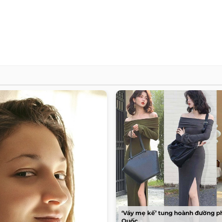
‘Váy mẹ kế’ tung hoành đường p
Quốc