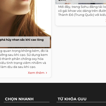
Mới đây, trang Sohu đăng tải l
cô gái khoe vóc dáng trên đư
Thành Đô (Trung Quốc) với kiểu
phá hủy nhan sắc khi cao lông
ng quan trọng không kém, đó là
ỡng sau khi cạo. Sử dụng kem
 thành phần chống oxy hóa
hiểu tình trạng viêm nhiễm và
 làm dịu da sau khi cạo.
Xem thêm
CHỌN NHANH
TỪ KHÓA GUU