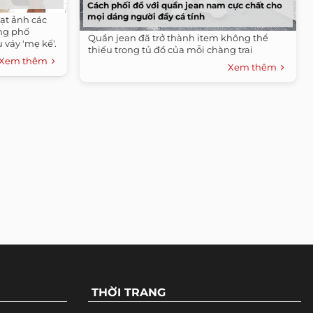
Cách phối đồ với quần jean nam cực chất cho
mọi dáng người đầy cá tính
oạt ảnh các
ờng phố
Quần jean đã trở thành item không thể
 váy 'mẹ kế'.
thiếu trong tủ đồ của mỗi chàng trai
Xem thêm
Xem thêm
THỜI TRANG