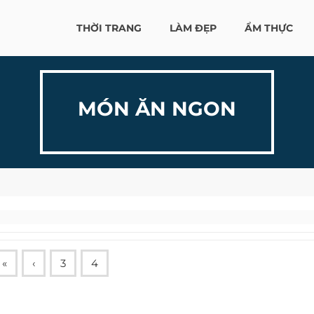
THỜI TRANG
LÀM ĐẸP
ẨM THỰC
MÓN ĂN NGON
«
‹
3
4