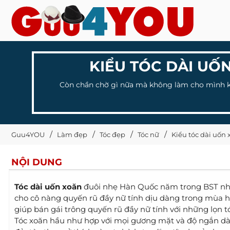
KIỂU TÓC DÀI UỐ
Còn chần chờ gì nữa mà không làm cho mình ki
Guu4YOU
Làm đẹp
Tóc đẹp
Tóc nữ
Kiểu tóc dài uốn
NỘI DUNG
Tóc dài uốn xoăn
đuôi nhẹ Hàn Quốc năm trong BST nhữ
cho cô nàng quyến rũ đầy nữ tính dịu dàng trong mùa h
giúp bán gái trông quyến rũ đầy nữ tính với những lọn t
Tóc xoăn hầu như hợp với mọi gương mặt và độ ngắn dài