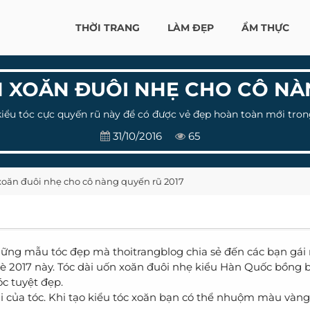
THỜI TRANG
LÀM ĐẸP
ẨM THỰC
N XOĂN ĐUÔI NHẸ CHO CÔ NÀ
ểu tóc cực quyến rũ này để có được vẻ đẹp hoàn toàn mới trong
31/10/2016
65
 xoăn đuôi nhẹ cho cô nàng quyến rũ 2017
ng mẫu tóc đẹp mà thoitrangblog chia sẻ đến các bạn gái
è 2017 này. Tóc dài uốn xoăn đuôi nhẹ kiểu Hàn Quốc bồng 
óc tuyệt đẹp.
 của tóc. Khi tạo kiểu tóc xoăn bạn có thể nhuộm màu vàng