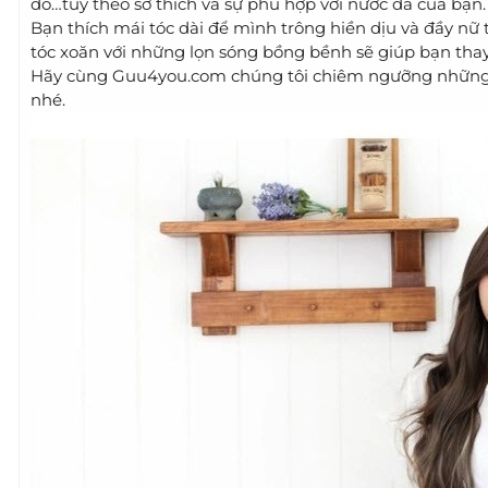
đỏ…tùy theo sở thích và sự phù hợp với nước da của bạn.
Bạn thích mái tóc dài để mình trông hiền dịu và đầy n
tóc xoăn với những lọn sóng bồng bềnh sẽ giúp bạn thay
Hãy cùng Guu4you.com chúng tôi chiêm ngưỡng những k
nhé.